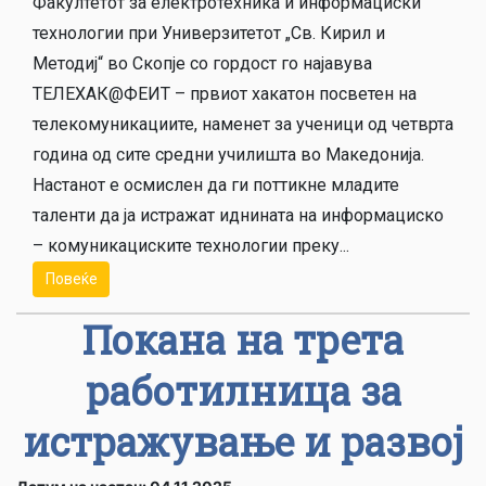
Факултетот за електротехника и информациски
технологии при Универзитетот „Св. Кирил и
Методиј“ во Скопје со гордост го најавува
ТЕЛЕХАК@ФЕИТ – првиот хакатон посветен на
телекомуникациите, наменет за ученици од четврта
година од сите средни училишта во Македонија.
Настанот е осмислен да ги поттикне младите
таленти да ја истражат иднината на информациско
– комуникациските технологии преку...
Повеќе
Покана на трета
работилница за
истражување и развој