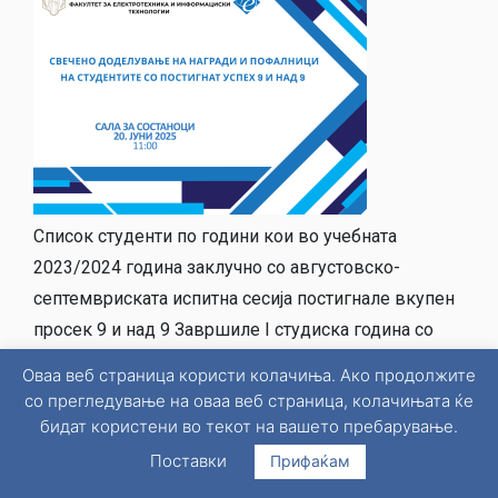
Список студенти по години кои во учебната
2023/2024 година заклучно со августовскo-
септемвриската испитна сесија постигнале вкупен
просек 9 и над 9 Завршиле I студиска година со
просек 9 и над 9 и освоиле најмалку 60 кредити
Оваа веб страница користи колачиња. Ако продолжите
Ред. бр. индекс Презиме Име СП кредити просек 1
со прегледување на оваа веб страница, колачињата ќе
22/2023 Бојаџиевски Филип КТИ 60 10,00 2
бидат користени во текот на вашето пребарување.
20/2023 Бошков Бошко...
Поставки
Прифаќам
Повеќе