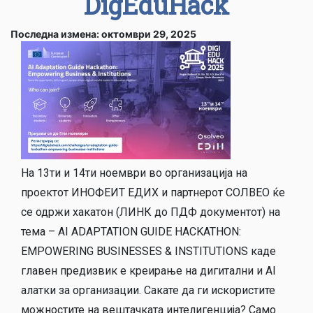
DigEduHack
Последна измена: октомври 29, 2025
На 13ти и 14ти ноември во организација на
проектот ИНОФЕИТ ЕДИХ и партнерот СОЛВЕО ќе
се одржи хакатон (ЛИНК до ПДФ документот) на
тема – AI ADAPTATION GUIDE HACKATHON:
EMPOWERING BUSINESSES & INSTITUTIONS каде
главен предизвик е креирање на дигитални и АI
алатки за организации. Сакате да ги искористите
можностите на вештачката интелигенција? Само