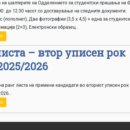
а на шалтерите на Одделението за студентски прашања на
00 до 12.30 часот со доставување на следните документи:
 (пополнет), Две фотографии (3,5 х 4,5) + една за студентс
мација (2×3), Електронски образец...
ќе
иста – втор уписен рок
2025/2026
а ранг листа на примени кандидати во вториот уписен рок
026...
ќе