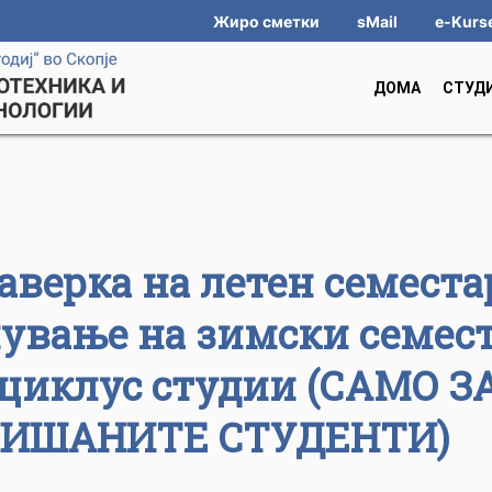
Жиро сметки
sMail
e-Kurs
ДОМА
СТУД
аверка на летен семеста
шување на зимски семес
 циклус студии (САМО З
ПИШАНИТЕ СТУДЕНТИ)