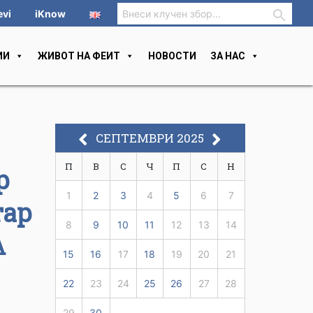
evi
iKnow
ИИ
ЖИВОТ НА ФЕИТ
НОВОСТИ
ЗА НАС
СЕПТЕМВРИ 2025
П
В
С
Ч
П
С
Н
р
1
2
3
4
5
6
7
тар
8
9
10
11
12
13
14
А
15
16
17
18
19
20
21
22
23
24
25
26
27
28
29
30