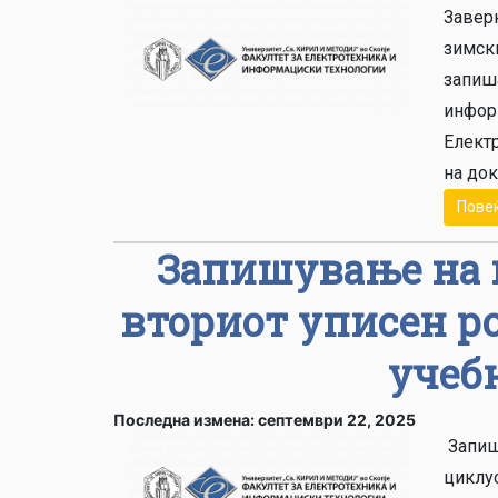
Завер
зимски
запиша
информ
Електр
на док
Пове
Запишување на 
вториот уписен ро
учебн
Последна измена: септември 22, 2025
Запиш
циклус