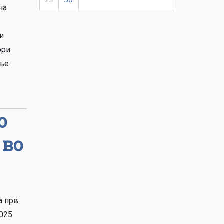
на
 и
ори:
ање
о
 во
а прв
2025