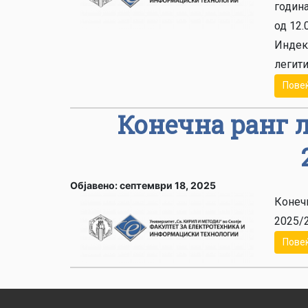
годин
од 12.
Индекс
легити
Пове
Конечна ранг л
Објавено: септември 18, 2025
Конечн
2025/2
Пове