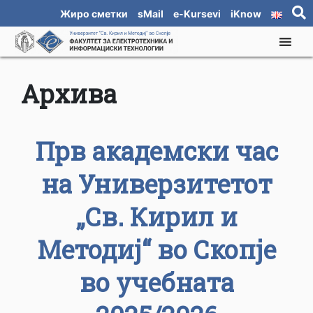
Жиро сметки
sMail
e-Kursevi
iKnow
Архива
Прв академски час
на Универзитетот
„Св. Кирил и
Методиј“ во Скопје
во учебната