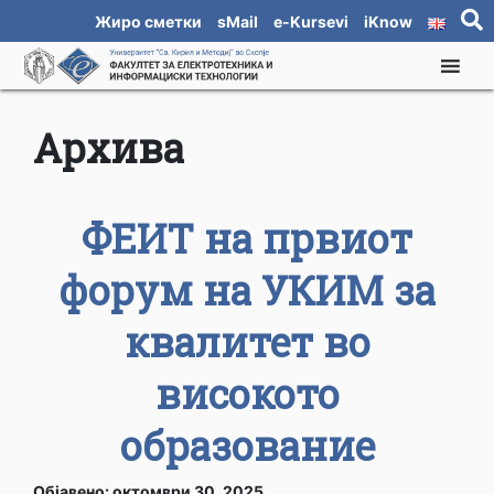
Жиро сметки
sMail
e-Kursevi
iKnow
Архива
ФЕИТ на првиот
форум на УКИМ за
квалитет во
високото
образование
Објавено: октомври 30, 2025