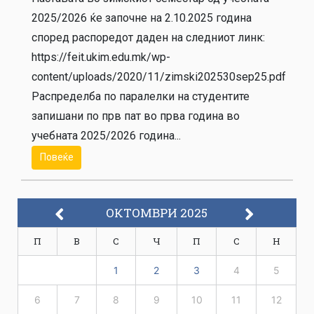
2025/2026 ќе започне на 2.10.2025 година
според распоредот даден на следниот линк:
https://feit.ukim.edu.mk/wp-
content/uploads/2020/11/zimski202530sep25.pdf
Распределба по паралелки на студентите
запишани по прв пат во прва година во
учебната 2025/2026 година...
Повеќе
ОКТОМВРИ 2025
П
В
С
Ч
П
С
Н
1
2
3
4
5
6
7
8
9
10
11
12