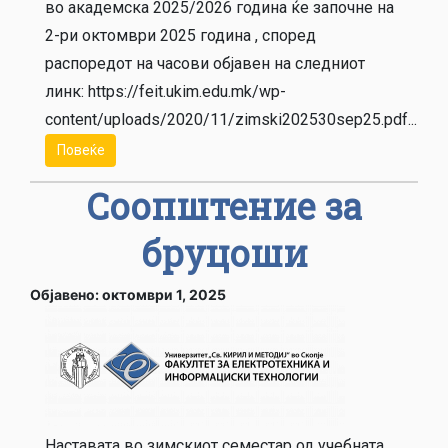
во академска 2025/2026 година ќе започне на
2-ри октомври 2025 година , според
распоредот на часови објавен на следниот
линк: https://feit.ukim.edu.mk/wp-
content/uploads/2020/11/zimski202530sep25.pdf...
Повеќе
Соопштение за
бруцоши
Објавено: октомври 1, 2025
Наставата во зимскиот семестар од учебната