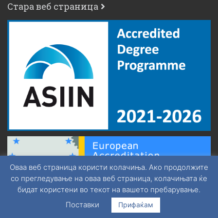
Стара веб страница
Оваа веб страница користи колачиња. Ако продолжите
со прегледување на оваа веб страница, колачињата ќе
бидат користени во текот на вашето пребарување.
Поставки
Прифаќам