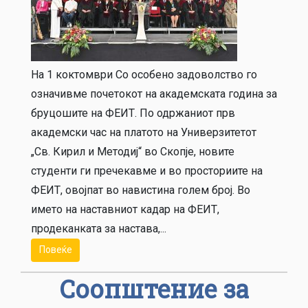
На 1 коктомври Со особено задоволство го
означивме почетокот на академската година за
бруцошите на ФЕИТ. По одржаниот прв
академски час на платото на Универзитетот
„Св. Кирил и Методиј“ во Скопје, новите
студенти ги пречекавме и во просториите на
ФЕИТ, овојпат во навистина голем број. Во
името на наставниот кадар на ФЕИТ,
продеканката за настава,...
Повеќе
Соопштение за