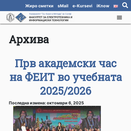
Жиро сметки
sMail
e-Kursevi
iKnow
Архива
Прв академски час
на ФЕИТ во учебната
2025/2026
Последна измена: октомври 6, 2025