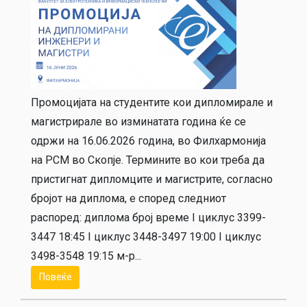
Промоцијата на студентите кои дипломирале и
магистрирале во изминатата година ќе се
одржи на 16.06.2026 година, во Филхармонија
на РСМ во Скопје. Термините во кои треба да
пристигнат дипломците и магистрите, согласно
бројот на диплома, е според следниот
распоред: диплома брoj време I циклус 3399-
3447 18:45 I циклус 3448-3497 19:00 I циклус
3498-3548 19:15 м-р...
Повеќе