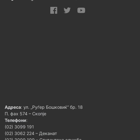
Адреса
: ул. „Руѓер Бошковиќ“ бр. 18
П. фах 574 – Скопје
Телефони
:
(02) 3099 191
(02) 3062 224 – Деканат
(02) 3099 199 – Студентска служба