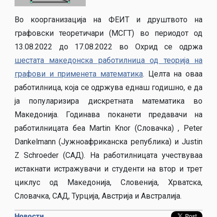
Во коорганизација на ФЕИТ и друштвото на
графовски теоретичари (МСГТ) во периодот од
13.08.2022 до 17.08.2022 во Охрид се одржа
шестата македонска работилница од теорија на
графови и применета математика
. Целта на оваа
работилница, која се одржува еднаш годишно, е да
ја популаризира дискретната математика во
Македонија. Годинава поканети предавачи на
работилницата беа Martin Knor (Словачка) , Peter
Dankelmann (Јужноафриканска република) и Justin
Z Schroeder (САД). На работилницата учествуваа
истакнати истражувачи и студенти на втор и трет
циклус од Македонија, Словенија, Хрватска,
Словачка, САД, Турција, Австрија и Австралија.
Новости