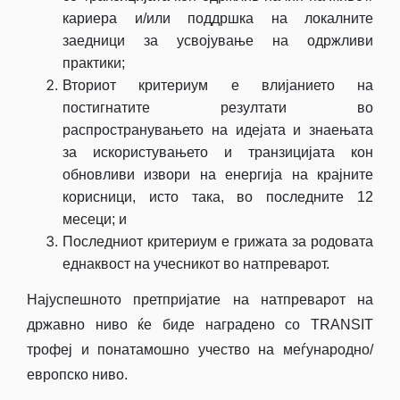
кариера и/или поддршка на локалните
заедници за усвојување на одржливи
практики;
Вториот критериум е влијанието на
постигнатите резултати во
распространувањето на идејата и знаењата
за искористувањето и транзицијата кон
обновливи извори на енергија на крајните
корисници, исто така, во последните 12
месеци; и
Последниот критериум е грижата за родовата
еднаквост на учесникот во натпреварот.
Најуспешното претпријатие на натпреварот на
државно ниво ќе биде наградено со TRANSIT
трофеј и понатамошно учество на меѓународно/
европско ниво.