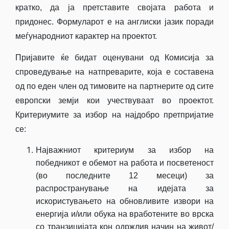
кратко, да ја претставите својата работа и
придонес. Формуларот е на англиски јазик поради
меѓународниот карактер на проектот.
Пријавите ќе бидат оценувани од Комисија за
спроведување на натпреварите, која е составена
од по еден член од тимовите на партнерите од сите
европски земји кои учествуваат во проектот.
Критериумите за избор на најдобро претпријатие
се:
Најважниот критериум за избор на
победникот е обемот на работа и посветеност
(во последните 12 месеци) за
распространување на идејата за
искористувањето на обновливите извори на
енергија и/или обука на вработените во врска
со транзицијата кон одржлив начин на живот/