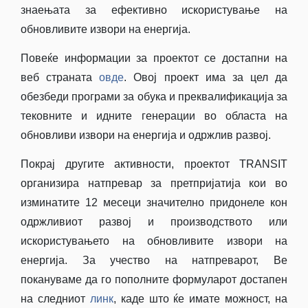
знаењата за ефективно искористување на
обновливите извори на енергија.
Повеќе информации за проектот се достапни на
веб страната
овде
. Овој проект има за цел да
обезбеди програми за обука и преквалификација за
тековните и идните генерации во областа на
обновливи извори на енергија и одржлив развој.
Покрај другите активности, проектот TRANSIT
организира натпревар за претпријатија кои во
изминатите 12 месеци значително придонеле кон
одржливиот развој и производството или
искористувањето на обновливите извори на
енергија. За учество на натпреварот, Ве
покануваме да го пополните формуларот достапен
на следниот
линк
, каде што ќе имате можност, на