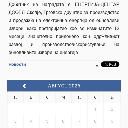
Добитник на наградата е ЕНЕРГИЈА-ЦЕНТАР
ДООЕЛ Скопје, Трговско друштво за производство
и продажба на електрична енергија од обновливи
извори, како претпријатие кое во изминатите 12
месеци значително придонело кон одржливиот
развој и производство/искористување на
обновливите извори на енергија
Новости
АВГУСТ 2026
П
В
С
Ч
П
С
Н
1
2
3
4
5
6
7
8
9