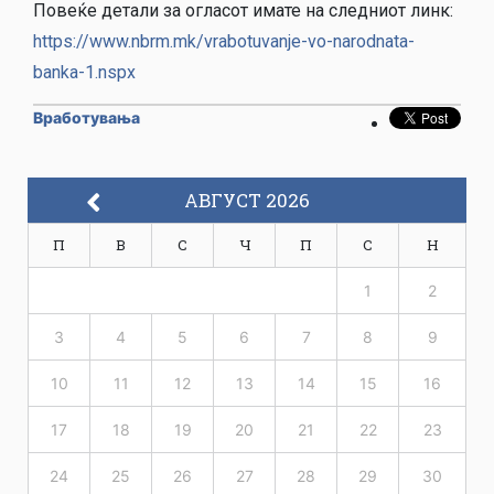
Повеќе детали за огласот имате на следниот линк:
https://www.nbrm.mk/vrabotuvanje-vo-narodnata-
banka-1.nspx
Вработувања
АВГУСТ 2026
П
В
С
Ч
П
С
Н
1
2
3
4
5
6
7
8
9
10
11
12
13
14
15
16
17
18
19
20
21
22
23
24
25
26
27
28
29
30