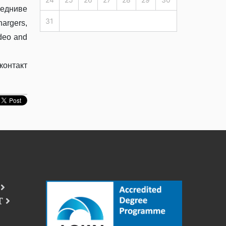
ледниве
31
hargers,
ideo and
контaкт
Т