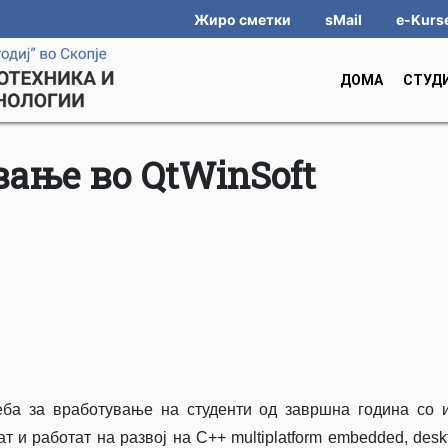
Жиро сметки
sMail
e-Kurs
ДОМА
СТУД
ање во QtWinSoft
реба за вработување на студенти од завршна година со 
чат и
работат на развој на C++ multiplatform embedded, desk