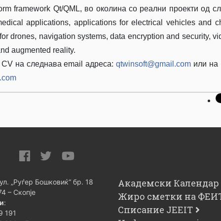
form framework Qt/QML, во околина со реални
проекти од с
dical applications, applications for electrical vehicles and c
for drones, navigation systems, data encryption and security, v
nd augmented reality.
 CV на следнава email адреса:
qtwinsoft@gmail.com
или на 
t.com
Академски Календар
 ул. „Руѓер Бошковиќ“ бр. 18
74 – Скопје
Жиро сметки на ФЕИ
и
:
Списание JEEIT
9 191