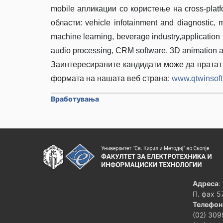
mobile апликации со користење на cross-plat
области: vehicle infotainment and diagnostic, me
machine learning, beverage industry,application 
audio processing, CRM software, 3D animation a
Заинтересираните кандидати може да пратат
формата на нашата веб страна:
www.qtwinsof
Вработувања
Адреса
:
П. фах 5
Телефон
(02) 309