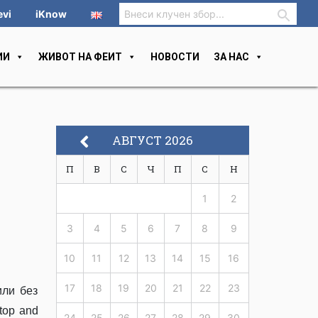
evi
iKnow
ИИ
ЖИВОТ НА ФЕИТ
НОВОСТИ
ЗА НАС
АВГУСТ 2026
П
В
С
Ч
П
С
Н
1
2
3
4
5
6
7
8
9
10
11
12
13
14
15
16
17
18
19
20
21
22
23
или без
top and
24
25
26
27
28
29
30