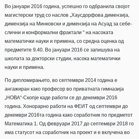
Во јануари 2016 година, успешно го одбранила својот
магистерски труд со наслов „Хаусдорфова димензија,
димензија на Минковски и димензија на Асуад за себе-
слични и конформални фрактали “ на насоката
математички науки и примена, со средна оценка од
предметите 9.40. Во јануари 2016 се запишува на
школата за докторски студии, насока математички
науки и примена.
По дипломирањето, во септември 2014 година е
ангажиран како професор во приватната гимназија
„НОВА“-Скопје каде работи се до декември 2016
година. Хонорарно работи на ФЕИТ од септември до
декември 2016та година како соработник по предметот
Математика 1. Од февруари 2017 до септември 2018 го
има статусот на соработник на проект и е вклучена во