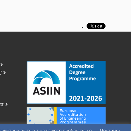
Т
чи
користени во текот на вашето пребарување.
Поставки