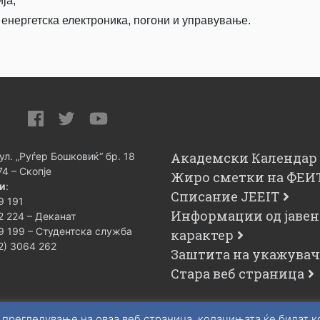
ја;
енергетска електроника, погони и управување.
Академски Календар
 ул. „Руѓер Бошковиќ“ бр. 18
74 – Скопје
Жиро сметки на ФЕИ
и
:
Списание JEEIT
9 191
Информации од јавен
2 224 – Деканат
9 199 – Студентска служба
карактер
02) 3064 262
Заштита на укажува
Стара веб страница
 прегледување на оваа веб страница, колачињата ќе бидат 