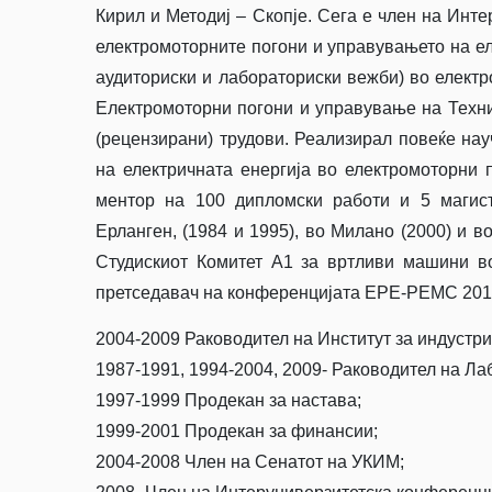
Кирил и Методиј – Скопје. Сега е член на Инт
електромоторните погони и управувањето на е
аудиториски и лабораториски вежби) во електр
Електромоторни погони и управување на Техни
(рецензирани) трудови. Реализирал повеќе на
на електричната енергија во електромоторни 
ментор на 100 дипломски работи и 5 магист
Ерланген, (1984 и 1995), во Милано (2000) и в
Студискиот Комитет А1 за вртливи машини 
претседавач на конференцијата ЕРЕ-РЕМС 2010
2004-2009 Раководител на Институт за индустри
1987-1991, 1994-2004, 2009- Раководител на Ла
1997-1999 Продекан за настава;
1999-2001 Продекан за финансии;
2004-2008 Член на Сенатот на УКИМ;