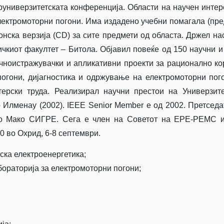
еруниверзитетската конференција. Области на научен интер
лектромоторни погони. Има издадено учебни помагала (пр
онска верзија (CD) за сите предмети од областа. Држел на
чкиот факултет – Битола. Објавил повеќе од 150 научни и
учноистражувачки и апликативни проекти за рационално к
погони, дијагностика и одржување на електромоторни пог
ерски труда. Реализирал научни престои на Универзит
о Илменау (2002). IEEE Senior Member е од 2002. Претседа
во Мако СИГРЕ. Сега е член на Советот на ЕРЕ-РЕМС и
 во Охрид, 6-8 септември.
ска електроенергетика;
бораторија за електромоторни погони;