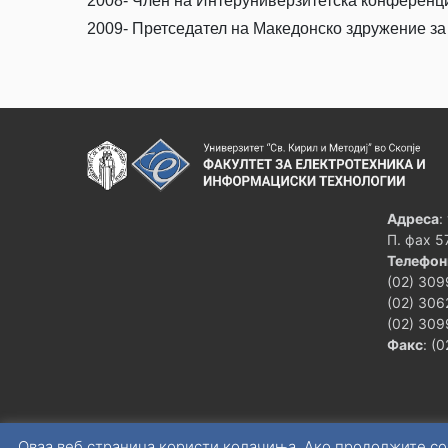
2008- Член на Интеруниверзитетска конференци
2009- Претседател на Македонско здружение за 
Адреса
:
П. фах 5
Телефон
(02) 309
(02) 306
(02) 309
Факс
: (
Оваа веб страница користи колачиња. Ако продолжите со