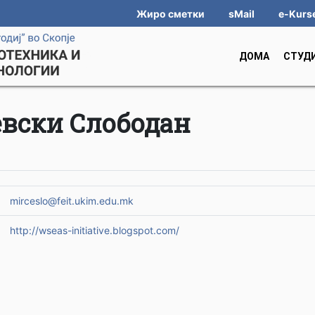
Жиро сметки
sMail
e-Kurs
ДОМА
СТУД
вски Слободан
mirceslo@feit.ukim.edu.mk
http://wseas-initiative.blogspot.com/