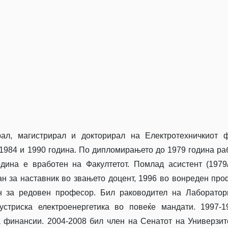
)
ал, магистрирал и докторирал на Електротехничкиот ф
, 1984 и 1990 година. По дипломирањето до 1979 година ра
дина е вработен на Факултетот. Помлад асистент (1979
ран за наставник во звањето доцент, 1996 во вонреден про
 за редовен професор. Бил раководител на Лаборатори
устриска електроенергетика во повеќе мандати. 1997-
а финансии. 2004-2008 бил член на Сенатот на Универзит