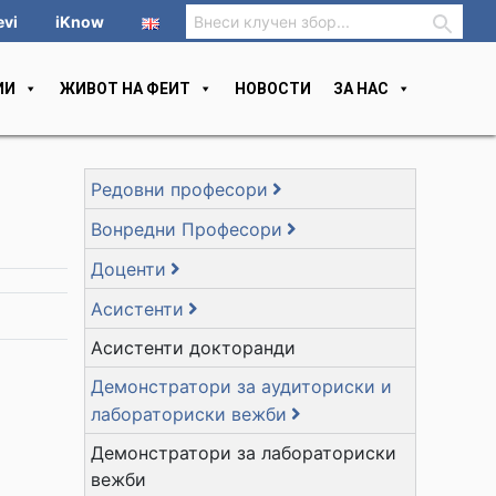
evi
iKnow
ИИ
ЖИВОТ НА ФЕИТ
НОВОСТИ
ЗА НАС
Редовни професори
Вонредни Професори
Доценти
Асистенти
Асистенти докторанди
Демонстратори за аудиториски и
лабораториски вежби
Демонстратори за лабораториски
вежби