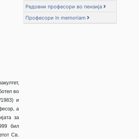
Редовни професори во пензија
Професори In memoriam
акултет,
ботел во
/1983) и
фесор, а
јата за
1999 бил
етот Св.