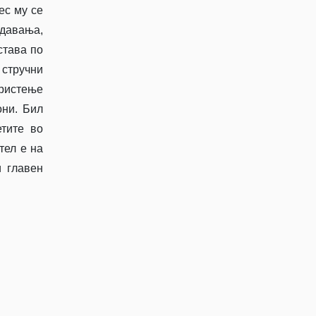
ес му се
едавања,
става по
 стручни
ористење
они. Бил
етите во
тел е на
 главен