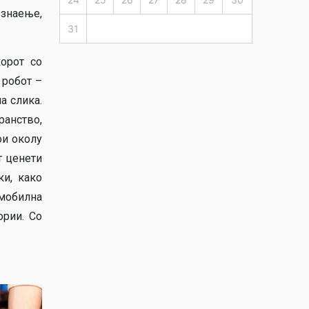
 знаење,
31
корот со
 робот –
а слика.
ранство,
ои околу
т ценети
ки, како
 мобилна
ории. Со