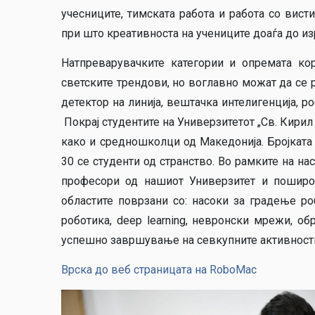
учесниците, тимската работа и работа со вис
при што креативноста на учениците доаѓа до из
Натпреварувачките категории и опремата ко
светските трендови, но воглавно можат да се р
детектор на линија, вештачка интелигенција, р
Покрај студентите на Универзитетот „Св. Кирил 
како и средношколци од Македонија. Бројката
30 се студенти од странство. Во рамките на н
професори од нашиот Универзитет и поширок
областите поврзани со: насоки за градење ро
роботика, deep learning, невронски мрежи, об
успешно завршување на севкупните активности
Врска до веб страницата на RoboMac