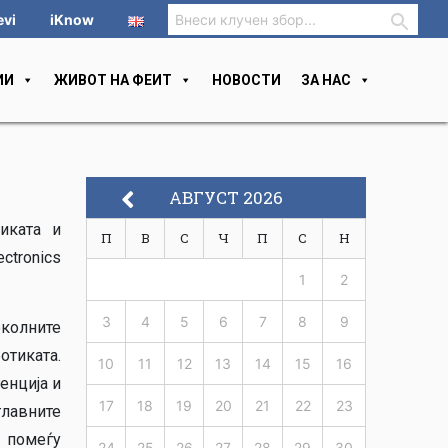
evi
iKnow
ИИ
ЖИВОТ НА ФЕИТ
НОВОСТИ
ЗА НАС
АВГУСТ 2026
иката и
П
В
С
Ч
П
С
Н
ectronics
1
2
3
4
5
6
7
8
9
околните
отиката.
10
11
12
13
14
15
16
енција и
17
18
19
20
21
22
23
главните
 помеѓу
24
25
26
27
28
29
30