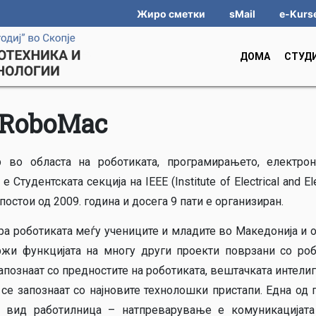
Жиро сметки
sMail
e-Kurs
ДОМА
СТУД
RoboMac
 во областа на роботиката, програмирањето, електрон
Студентската секција на IEEE (Institute of Electrical and El
постои од 2009. година и досега 9 пати е организиран.
ира роботиката меѓу учениците и младите во Македонија и 
жи функцијата на многу други проекти поврзани со роб
познаат со предностите на роботиката, вештачката интелиг
се запознаат со најновите технолошки пристапи. Една од 
 вид работилница – натпреварување е комуникацијата