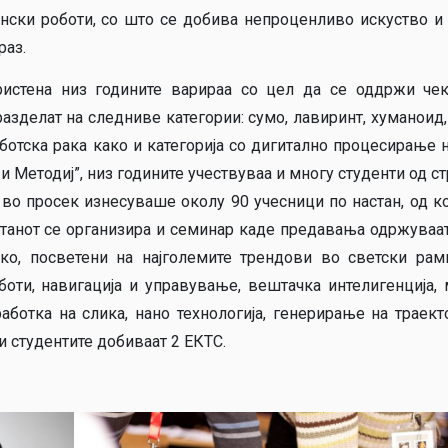
тински роботи, со што се добива непроценливо искуство и
раз.
ристена низ годините варираа со цел да се оддржи че
азделат на следниве категории: сумо, лавиринт, хуманоид,
оботска рака како и категорија со дигитално процесирање н
и Методиј”, низ годините учествуваа и многу студенти од ст
 во просек изнесуваше околу 90 учесници по настан, од к
астанот се организира и семинар каде предавања одржуваа
о, посветени на најголемите трендови во светски рам
боти, навигација и управување, вештачка интелигенција,
работка на слика, нано технологија, генерирање на траект
 студентите добиваат 2 ЕКТС.