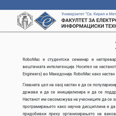
RoboMac е студентски семинар и натпревар
вештачката интелигенција. Носител на настанот е 
Engineers) во Македонија. RoboMac како настан 
Главната цел на овој настан е да се популариз
држави и да се иницијализира и да се поддр
Настанот им овозможува на учесниците да се за
програмирањето како научна дисциплина и да 
придобивки преку организирањето на ваков