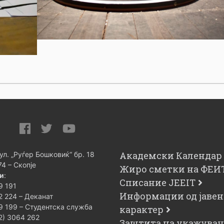
Академски Календар
 ул. „Руѓер Бошковиќ“ бр. 18
74 – Скопје
Жиро сметки на ФЕИ
и
:
Списание JEEIT
9 191
Информации од јавен
2 224 – Деканат
9 199 – Студентска служба
карактер
02) 3064 262
Заштита на укажува