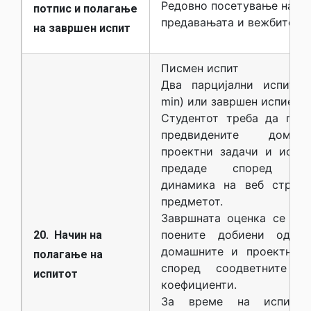
Редовно посетување на
потпис и полагање
предавањата и вежбите.
на завршен испит
Писмен испит
Два парцијални испита 
min) или завршен испие (1
Студентот треба да ги и
предвидените дом
проектни задачи и истит
предаде според обја
динамика на веб страни
предметот.
Завршната оценка се опр
поените добиени од ис
20. Начин на
домашните и проектните
полагање на
според соодветните т
испитот
коефициенти.
За време на испито