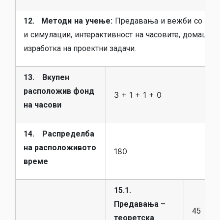
12. Методи на учење:
Предавања и вежби со пре
и симулации, интерактивност на часовите, домашни 
изработка на проектни задачи.
13. Вкупен
расположив фонд
3 + 1 + 1 + 0
на часови
14. Распределба
на расположивото
180
време
15.1.
Предавања –
45
теоретска