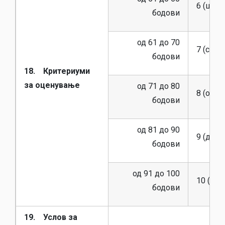
6 (шест)
бодови
од 61 до 70
7 (седу
бодови
18. Критериуми
за оценување
од 71 до 80
8 (осум)
бодови
од 81 до 90
9 (девет
бодови
од 91 до 100
10 (десе
бодови
19. Услов за