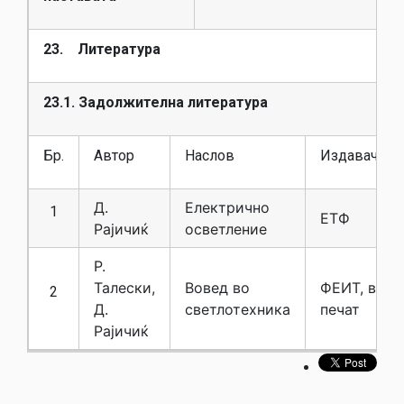
23. Литература
23.1. Задолжителна литература
Бр.
Автор
Наслов
Издавач
Д.
Електрично
1
ЕТФ
Рајичиќ
осветление
Р.
Талески,
Вовед во
ФЕИТ, во
2
Д.
светлотехника
печат
Рајичиќ