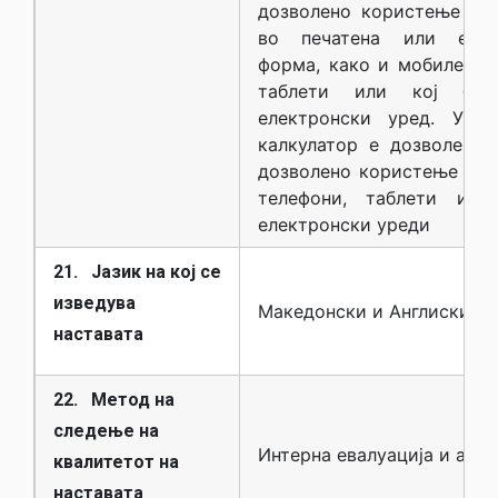
дозволено користење лит
во печатена или елек
форма, како и мобилен т
таблети или кој бил
електронски уред. Упот
калкулатор е дозволена,
дозволено користење на 
телефони, таблети или
електронски уреди
21. Јазик на кој се
изведува
Македонски и Англиски
наставата
22. Метод на
следење на
Интерна евалуација и анке
квалитетот на
наставата