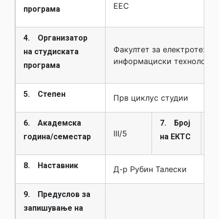
ЕЕС
програма
4. Организатор
Факултет за електротехни
на студиската
информациски технологии
програма
5. Степен
Прв циклус студии
6. Академска
7. Број
III/5
6.
година/семестар
на ЕКТС
8. Наставник
Д-р Рубин Талески
9. Предуслов за
запишување на