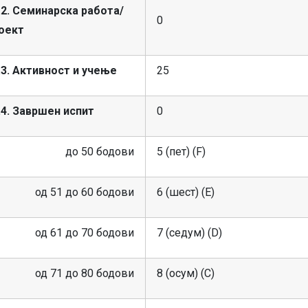
.2. Семинарска работа/
0
оект
.3. Активност и учење
25
.4. Завршен испит
0
до 50 бодови
5 (пет) (F)
од 51 до 60 бодови
6 (шест) (E)
од 61 до 70 бодови
7 (седум) (D)
од 71 до 80 бодови
8 (осум) (C)