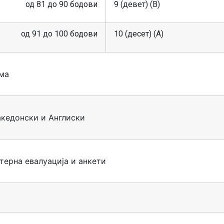
од 81 до 90 бодови
9 (девет) (B)
од 91 до 100 бодови
10 (десет) (A)
ма
кедонски и Англиски
терна евалуација и анкети