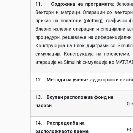
11. Содржина на програмата:
Запозна
Вектори и матрици. Операции со вектори
приказ на податоци (plotting), графички
Влезно-излезни операции и специјални в
процедури, решавање на диференцијални ра
Конструкција на блок дијаграми со Simuli
симулација. Конструкција на потсистеми
итерација на Simulink симулација во МАТЛАБ
12. Методи на учење:
аудиториски вежби
13. Вкупен расположив фонд на
0 
часови
14. Распределба на
90
расположивото време