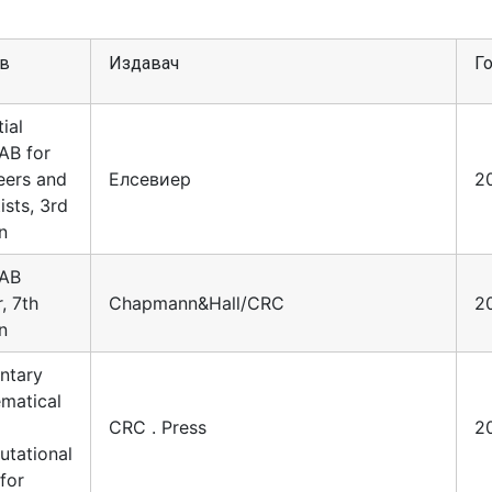
в
Издавач
Г
ial
B for
eers and
Елсевиер
2
ists, 3rd
n
AB
, 7th
Chapmann&Hall/CRC
2
n
ntary
matical
CRC . Press
2
tational
for