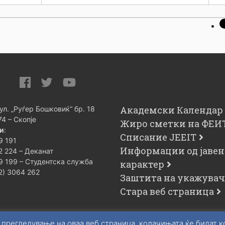
Академски Календар
 ул. „Руѓер Бошковиќ“ бр. 18
74 – Скопје
Жиро сметки на ФЕИ
и
:
Списание JEEIT
9 191
Информации од јавен
2 224 – Деканат
9 199 – Студентска служба
карактер
02) 3064 262
Заштита на укажува
Стара веб страница
 прегледување на оваа веб страница, колачињата ќе бидат 