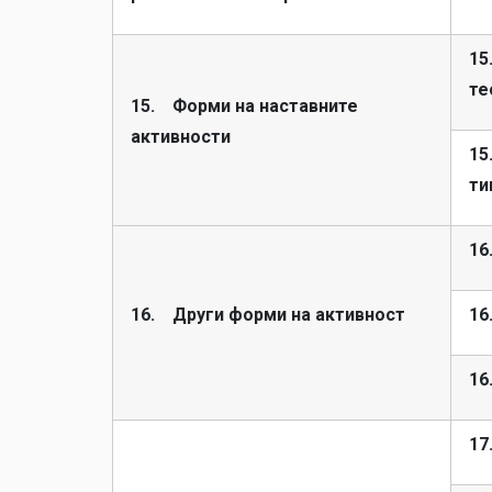
15
те
15. Форми на наставните
активности
15
ти
16
16. Други форми на активност
16
16
17