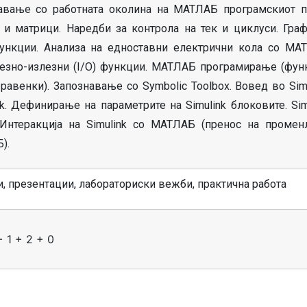
вање со работната околина на МАТЛАБ програмскиот п
 и матрици. Наредби за контрола на тек и циклуси. Гра
 функции. Анализа на едноставни електрични кола со МА
лезно-излезни (I/O) функции. МАТЛАБ програмирање (фун
венки). Запознавање со Symbolic Toolbox. Вовед во Simu
nk. Дефинирање на параметрите на Simulink блоковите. Sim
. Интеракција на Simulink со МАТЛАБ (пренос на промен
).
, презентации, лабораториски вежби, практична работа
+ 1 + 2 + 0