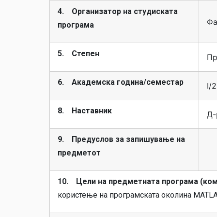
4. Организатор на студиската
Фа
програма
5. Степен
Пр
6. Академска година/семестар
I/2
8. Наставник
Д-
9. Предуслов за запишување на
предметот
10. Цели на предметната програма (ком
користење на програмската околина MATLA