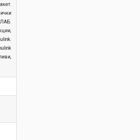
акет.
фички
ТЛАБ.
кции,
link.
ulink
ливи,