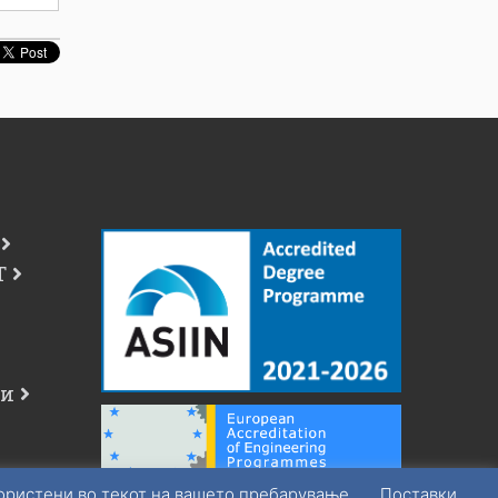
Т
чи
користени во текот на вашето пребарување.
Поставки