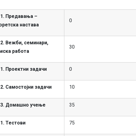
.1. Предавања –
0
оретска настава
.2. Вежби, семинари,
30
мска работа
.1. Проектни задачи
0
.2. Самостојни задачи
10
.3. Домашно учење
35
.1. Тестови
75