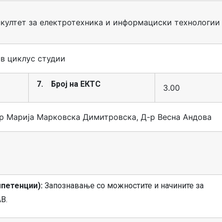
култет за електротехника и информациски технологии
в циклус студии
7. Број на ЕКТС
3.00
р Марија Марковска Димитровска, Д-р Весна Андова
петенции):
Запознавање со можностите и начините за
B.