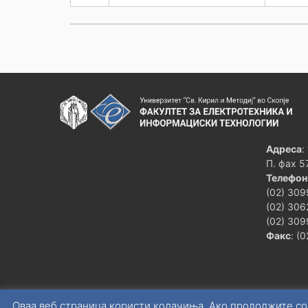
Адреса
:
П. фах 5
Телефон
(02) 309
(02) 306
(02) 309
Факс
: (
Оваа веб страница користи колачиња. Ако продолжите со