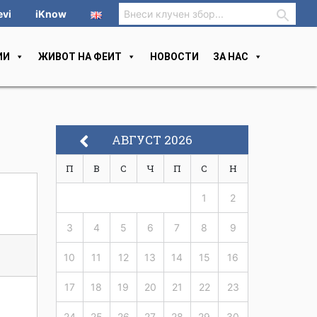
evi
iKnow
ИИ
ЖИВОТ НА ФЕИТ
НОВОСТИ
ЗА НАС
АВГУСТ 2026
П
В
С
Ч
П
С
Н
1
2
3
4
5
6
7
8
9
10
11
12
13
14
15
16
17
18
19
20
21
22
23
24
25
26
27
28
29
30