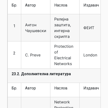
Бр.
Автор
Наслов
Издавач
Релејна
Антон
заштита,
1
ФЕИТ
Чаушевски
интерна
скрипта
Protection
of
2
C. Preve
London
Electrical
Networks
23.2. Дополнителна литература
Бр.
Автор
Наслов
Издавач
Network
Protection