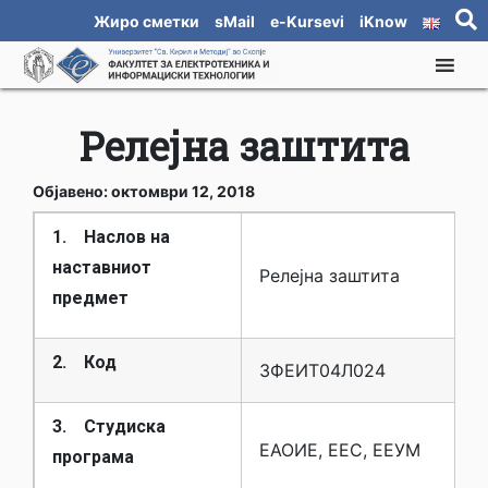
Жиро сметки
sMail
e-Kursevi
iKnow
Релејна заштита
Објавено: октомври 12, 2018
1. Наслов на
наставниот
Релејна заштита
предмет
2. Код
3ФЕИТ04Л024
3. Студиска
ЕАОИЕ, ЕЕС, ЕЕУМ
програма