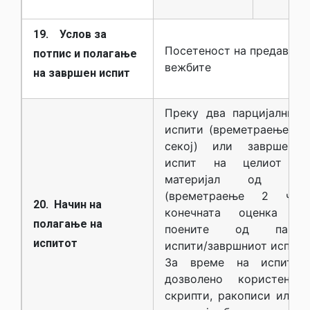
19. Услов за
Посетеност на предавања
потпис и полагање
вежбите
на завршен испит
Преку два парцијални п
испити (времетраење по
секој) или завршен 
испит на целиот на
материјал од пред
(времетраење 2 час
20. Начин на
конечната оценка вла
полагање на
поените од парција
испитот
испити/завршниот испит.
За време на испито
дозволено користење 
скрипти, ракописи или 