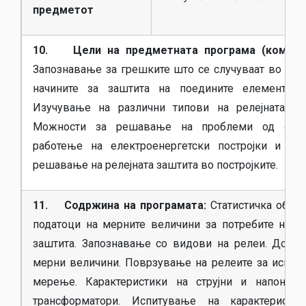
предметот
10. Цели на предметната програма (компете
Запознавање за грешките што се случуваат во ЕЕС,
начините за заштита на поедините елементи 
Изучување на различни типови на релејната з
Можности за решавање на проблеми од опер
работење на електроенергетски постројки и на
решавање на релејната заштита во постројките.
11. Содржина на програмата:
Статистичка обраб
податоци на мерните величини за потребите на ре
заштита. Запознавање со видови на релеи. Доби
мерни величини. Поврзување на релеите за испит
мерење. Карактеристики на струјни и напонск
трансформатори. Испитување на карактеристи