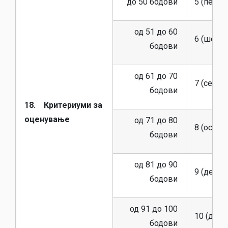
до 50 бодови
5 (пет) (F
од 51 до 60
6 (шест) 
бодови
од 61 до 70
7 (седум)
бодови
18. Критериуми за
оценување
од 71 до 80
8 (осум) 
бодови
од 81 до 90
9 (девет)
бодови
од 91 до 100
10 (десет
бодови