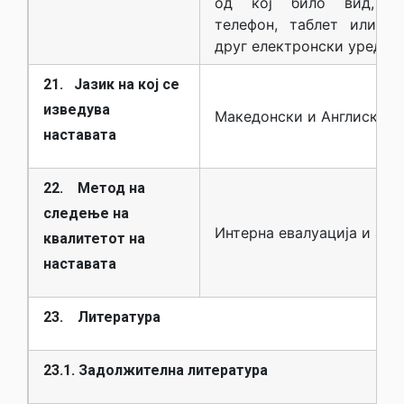
од кој било вид, м
телефон, таблет или ко
друг електронски уред
21. Јазик на кој се
изведува
Македонски и Англиски
наставата
22. Метод на
следење на
Интерна евалуација и анк
квалитетот на
наставата
23. Литература
23.1. Задолжителна литература