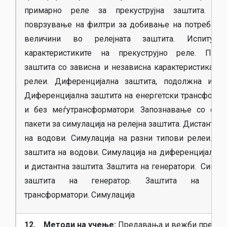
примарно реле за прекуструјна заштита. Ш
поврзување на филтри за добивање на потребнит
величини во релејната заштита. Испитув
карактеристиките на прекуструјно реле. Преку
заштита со зависна и независна карактеристика. У
релеи. Диференцијална заштита, подолжна и по
Диференцијална заштита на енергетски трансформа
и без меѓутрансформатори. Запознавање со соф
пакети за симулација на релејна заштита. Дистантна
на водови. Симулација на разни типови релеи. Ди
заштита на водови. Симулација на диференцијална 
и дистантна заштита. Заштита на генератори. Симула
заштита на генератор. Заштита на енер
трансформатори. Симулација
12. Методи на учење:
Предавања и вежби предв