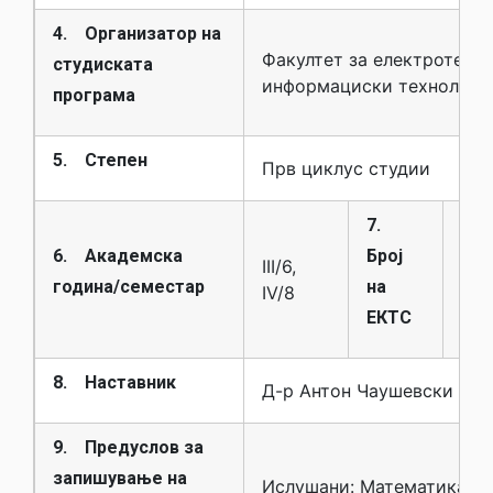
4. Организатор на
Факултет за електротехни
студиската
информациски технологи
програма
5. Степен
Прв циклус студии
7.
6. Академска
Број
III/6,
6.0
година/семестар
на
IV/8
ЕКТС
8. Наставник
Д-р Антон Чаушевски
9. Предуслов за
запишување на
Ислушани: Математика 2