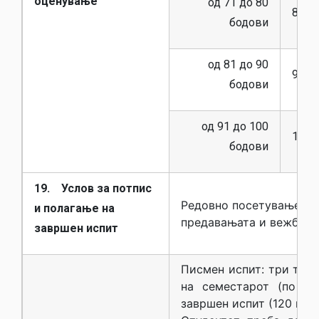
оценување
од 71 до 80
8 (ос
бодови
од 81 до 90
9 (де
бодови
од 91 до 100
10 (д
бодови
19. Услов за потпис
Редовно посетување на
и полагање на
предавањата и вежбите
завршен испит
Писмен испит: три тест
на семестарот (по 90
завршен испит (120 min)