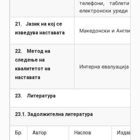
телефони, таблети и
електронски уреди
21. Јазик на кој се
Македонски и Англиски
изведува наставата
22. Метод на
следење на
Интерна евалуација и а
квалитетот на
наставата
23. Литература
23.1. Задолжителна литература
Бр.
Автор
Наслов
Издавач