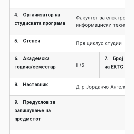
4. Организатор на
Факултет за електротех
студиската програма
информациски техноло
5. Степен
Прв циклус студии
6. Академска
7. Број
III/5
година/семестар
на ЕКТС
8. Наставник
Д-р Јорданчо Ангелов
9. Предуслов за
запишување на
предметот