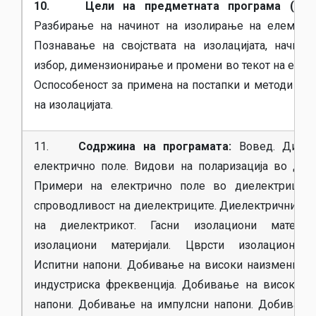
10. Цели на предметната програма (комп
Разбирање на начинот на изолирање на елементи
Познавање на својствата на изолацијата, начинот
избор, димензионирање и промени во текот на експл
Оспособеност за примена на постапки и методи за
на изолацијата.
11.
Содржина на програмата:
Вовед. Диеле
електрично поле. Видови на поларизација во диел
Примери на електрично поле во диелектрици. 
спроводливост на диелектриците. Диелектрични за
на диелектрикот. Гасни изолациони материја
изолациони материјали. Цврсти изолациони м
Испитни напони. Добивање на високи наизменични
индустриска фреквенција. Добивање на високи е
напони. Добивање на импулсни напони. Добивање