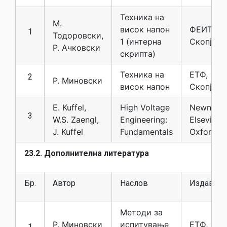
Техника на
М.
висок напон
ФЕИТ,
1
Тодоровски,
1 (интерна
Скопје
Р. Ачковски
скрипта)
Техника на
ЕТФ,
2
Р. Миновски
висок напон
Скопје
E. Kuffel,
High Voltage
Newnes,
3
W.S. Zaengl,
Engineering:
Elsevier,
J. Kuffel
Fundamentals
Oxford
23.2. Дополнителна литература
Бр.
Автор
Наслов
Издавач
Методи за
Р. Миновски
испитување
ЕТФ,
1