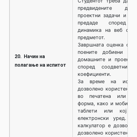
Студентот треба да г
предвидените до
проектни задачи и ис
предаде според об
динамика на веб стра
предметот.
Завршната оценка се 
поените добиени од 
20. Начин на
домашните и проектни
полагање на испитот
според соодветните
коефициенти.
За време на испи
дозволено користење 
во печатена или ел
форма, како и мобилен
таблети или кој б
електронски уред. Уп
калкулатор е дозволен
дозволено користење 