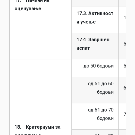
17. Начини на
оценување
17.3. Активност
10
и учење
17.4. Завршен
50
испит
до 50 бодови
5 (пе
од 51 до 60
6 (ше
бодови
од 61 до 70
7 (се
бодови
18. Критериуми за