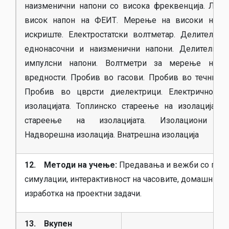
наизменични напони со висока фреквенција. Лабор
висок напон на ФЕИТ. Мерење на високи напо
искриште. Електростатски волтметар. Делители н
еднонасочни и наизменични напони. Делители н
импулсни напони. Волтметри за мерење на м
вредности. Пробив во гасови. Пробив во течни ди
Пробив во цврсти диелектрици. Електрично с
изолацијата. Топлинско стареење на изолацијата.
стареење на изолацијата. Изолациони кон
Надворешна изолација. Внатрешна изолација
12. Методи на учење:
Предавања и вежби со през
симулации, интерактивност на часовите, домашни за
изработка на проектни задачи.
13. Вкупен