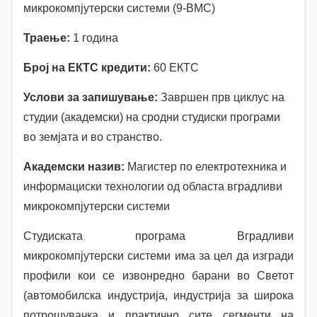
микрокомпјутерски системи (9-ВМС)
Траење:
1 година
Број на ЕКТС кредити:
60 ЕКТС
Услови за запишување:
Завршен прв циклус на
студии (академски) на сродни студиски програми
во земјата и во странство.
Академски назив:
Магистер по електротехника и
информациски технологии од областа вградливи
микрокомпјутерски системи
Студиската програма Вградливи
микрокомпјутерски системи има за цел да изгради
профили кои се извонредно барани во Светот
(автомобилска индустрија, индустрија за широка
потрошувачка и практично сите сегменти на