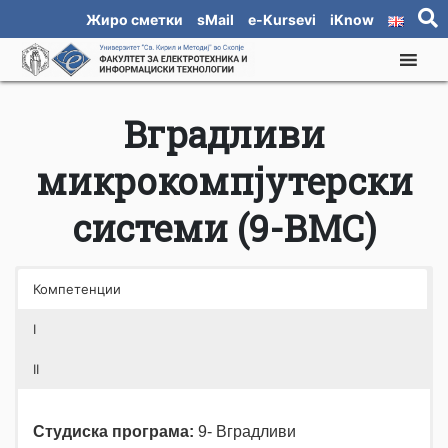
Жиро сметки
sMail
e-Kursevi
iKnow
Вградливи
микрокомпјутерски
системи (9-ВМС)
Компетенции
I
II
Студиска програма:
9- Вградливи