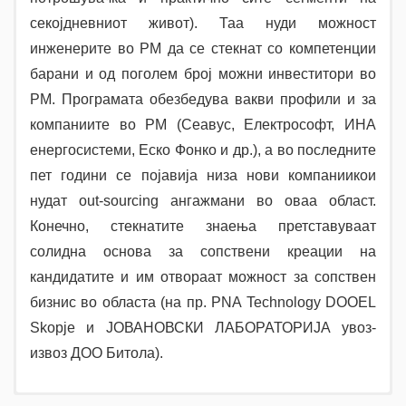
секојдневниот живот). Таа нуди можност
инженерите во РМ да се стекнат со компетенции
барани и од поголем број можни инвеститори во
РМ. Програмата обезбедува вакви профили и за
компаниите во РМ (Сеавус, Електрософт, ИНА
енергосистеми, Еско Фонко и др.), а во последните
пет години се појавија низа нови компаниикои
нудат out-sourcing ангажмани во оваа област.
Конечно, стекнатите знаења претставуваат
солидна основа за сопствени креации на
кандидатите и им отвораат можност за сопствен
бизнис во областа (на пр. PNA Technology DOOEL
Skopje и ЈОВАНОВСКИ ЛАБОРАТОРИЈА увоз-
извоз ДОО Битола).