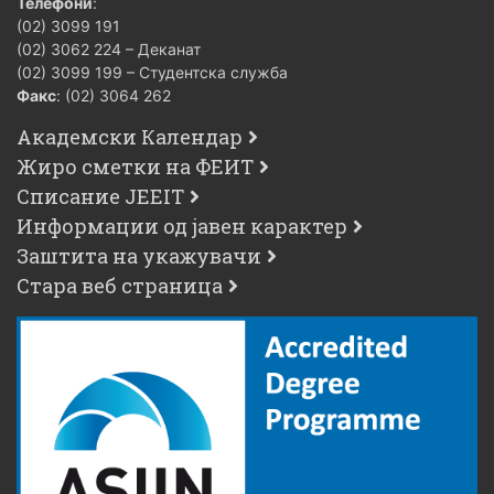
Телефони
:
микроконтролери
(02) 3099 191
(02) 3062 224 – Деканат
Системи за
4ФЕИТ05034
6
3
(02) 3099 199 – Студентска служба
машински вид
Факс
: (02) 3064 262
Проектирање
Академски Календар
4ФЕИТ05028
системи со
6
3
Жиро сметки на ФЕИТ
микроконтролери
Списание JEEIT
Проектирање
Информации од јавен карактер
системи со
Заштита на укажувачи
4ФЕИТ05027
аналогни и
6
3
Стара веб страница
комбинирани
сигнали
Програмирање на
4ФЕИТ05022
вградливи
6
3
системи во ‘C’
Од
микроелектроника
4ФЕИТ05020
6
3