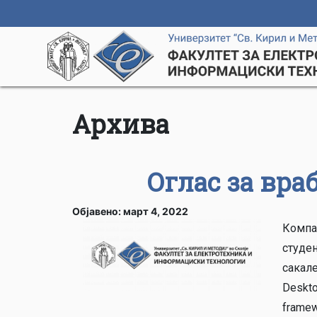
Архива
Оглас за вра
Објавено: март 4, 2022
Компан
студен
сакале
Deskt
frame