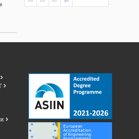
ne
Т
чи