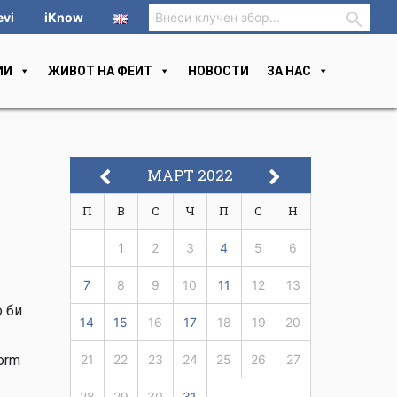
evi
iKnow
ИИ
ЖИВОТ НА ФЕИТ
НОВОСТИ
ЗА НАС
МАРТ 2022
П
В
С
Ч
П
С
Н
1
2
3
4
5
6
7
8
9
10
11
12
13
о би
14
15
16
17
18
19
20
orm
21
22
23
24
25
26
27
28
29
30
31