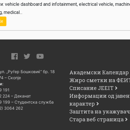
и: vehicle dashboard and infotainment, electrical vehicle, machi
g, medical...
ќе
Академски Календар
 ул. „Руѓер Бошковиќ“ бр. 18
74 – Скопје
Жиро сметки на ФЕИ
и
:
Списание JEEIT
9 191
Информации од јавен
2 224 – Деканат
9 199 – Студентска служба
карактер
02) 3064 262
Заштита на укажува
Стара веб страница