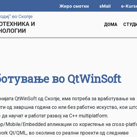
Жиро сметки
sMail
e-Kurs
ДОМА
СТУД
ботување во QtWinSoft
ијата QtWinSoft од Скопје, има потреба за вработување на
ти од завршна година со или без работно искуство, кои шт
 да научат и работат развој на C++ multiplatform.
op/Mobile/Embedded апликации со користење на cross-platf
work Qt/QML, во околина со реални проекти од следниве