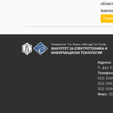
област
learnin
Пове
Адреса
:
П. фах 5
Телефон
(02) 309
(02) 306
(02) 309
Факс
: (