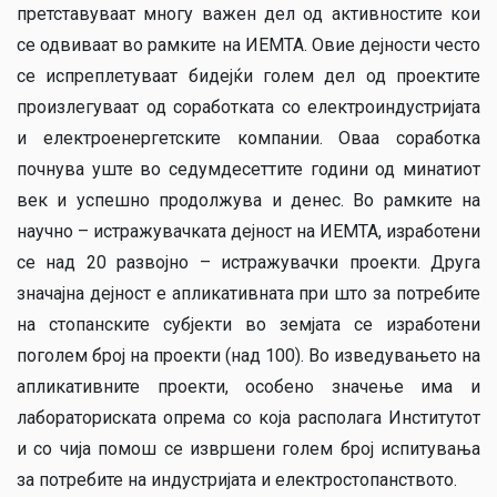
претставуваат многу важен дел од активностите кои
се одвиваат во рамките на ИЕМТА. Овие дејности често
се испреплетуваат бидејќи голем дел од проектите
произлегуваат од соработката со електроиндустријата
и електроенергетските компании. Оваа соработка
почнува уште во седумдесеттите години од минатиот
век и успешно продолжува и денес. Во рамките на
научно – истражувачката дејност на ИЕМТА, изработени
се над 20 развојно – истражувачки проекти. Друга
значајна дејност е апликативната при што за потребите
на стопанските субјекти во земјата се изработени
поголем број на проекти (над 100). Во изведувањето на
апликативните проекти, особено значење има и
лабораториската опрема со која располага Институтот
и со чија помош се извршени голем број испитувања
за потребите на индустријата и електростопанството.