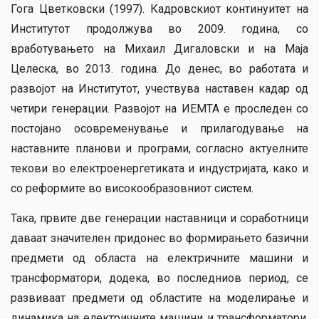
Гога Цветковски (1997). Кадровскиот континуитет на
Институтот продолжува во 2009. година, со
вработувањето на Михаил Дигаловски и на Маја
Целеска, во 2013. година. До денес, во работата и
развојот на Институтот, учествува наставен кадар од
четири генерации. Развојот на ИЕМТА е проследен со
постојано осовременување и прилагодување на
наставните планови и програми, согласно актуелните
текови во електроенергетиката и индустријата, како и
со реформите во високообразовниот систем.
Така, првите две генерации наставници и соработници
даваат значителен придонес во формирањето базични
предмети од областа на електричните машини и
трансформатори, додека, во последниов период, се
развиваат предмети од областите на моделирање и
динамика на електричните машини и трансформатори,