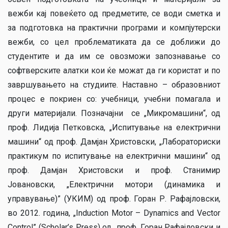
вежби кај повеќето од предметите, се води сметка и
за подготовка на практични програми и компјутерски
вежби, со цел проблематиката да се доближи до
студентите и да им се овозможи запознавање со
софтверските алатки кои ќе можат да ги користат и по
завршувањето на студиите. Наставно – образовниот
процес е покриен со: учебници, учебни помагала и
други материјали. Позначајни се „Микромашини“, од
проф. Лидија Петковска, „Испитување на електрични
машини“ од проф. Дамјан Христовски, „Лабораториски
практикум по испитување на електрични машини“ од
проф. Дамјан Христовски и проф. Станимир
Јовановски, „Електрични мотори (динамика и
управување)” (УКИМ) од проф. Горан Р. Рафајловски,
во 2012. година, „Induction Motor – Dynamics and Vector
Control” (Scholar’s Press) од проф. Горан Рафајловски и