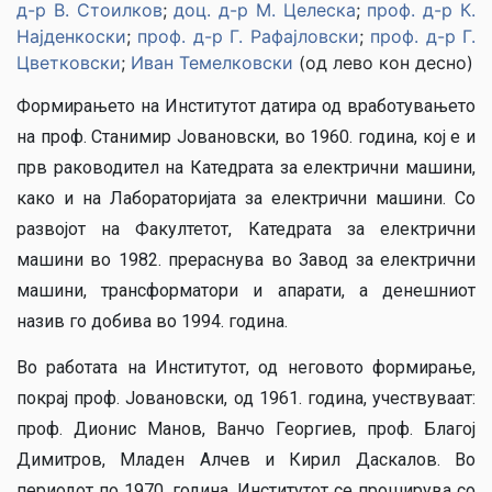
д-р В. Стоилков
;
доц. д-р М. Целеска
;
проф. д-р К.
Најденкоски
;
проф. д-р Г. Рафајловски
;
проф. д-р Г.
Цветковски
;
Иван Темелковски
(од лево кон десно)
Формирањето на Институтот датира од вработувањето
на проф. Станимир Јовановски, во 1960. година, кој е и
прв раководител на Катедрата за електрични машини,
како и на Лабораторијата за електрични машини. Со
развојот на Факултетот, Катедрата за електрични
машини во 1982. прераснува во Завод за електрични
машини, трансформатори и апарати, а денешниот
назив го добива во 1994. година.
Во работата на Институтот, од неговото формирање,
покрај проф. Јовановски, од 1961. година, учествуваат:
проф. Дионис Манов, Ванчо Георгиев, проф. Благој
Димитров, Младен Алчев и Кирил Даскалов. Во
периодот по 1970. година, Институтот се проширува со