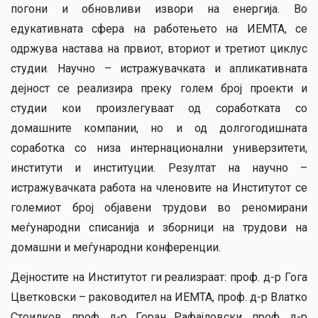
погони и обновливи извори на енергија. Во
едукативната сфера на работењето на ИЕМТА, се
одржува настава на првиот, вториот и третиот циклус
студии. Научно – истражувачката и апликативната
дејност се реализира преку голем број проекти и
студии кои произлегуваат од соработката со
домашните компании, но и од долгогодишната
соработка со низа интернационални универзитети,
институти и институции. Резултат на научно –
истражувачката работа на членовите на Институтот се
големиот број објавени трудови во реномирани
меѓународни списанија и зборници на трудови на
домашни и меѓународни конференции.
Дејностите на Институтот ги реализраат: проф. д-р Гога
Цветковски – раководител на ИЕМТА, проф. д-р Влатко
Стоилков, проф. д-р Горан Рафајловски, проф. д-р