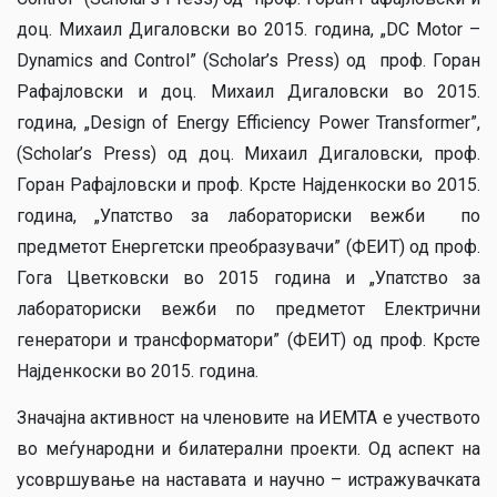
доц. Михаил Дигаловски во 2015. година, „DC Motor –
Dynamics and Control” (Scholar’s Press) од проф. Горан
Рафајловски и доц. Михаил Дигаловски во 2015.
година, „Design of Energy Efficiency Power Transformer”,
(Scholar’s Press) од доц. Михаил Дигаловски, проф.
Горан Рафајловски и проф. Крсте Најденкоски во 2015.
година, „Упатство за лабораториски вежби по
предметот Енергетски преобразувачи” (ФЕИТ) од проф.
Гога Цветковски во 2015 година и „Упатство за
лабораториски вежби по предметот Електрични
генератори и трансформатори” (ФЕИТ) од проф. Крсте
Најденкоски во 2015. година.
Значајна активност на членовите на ИЕМТА е учеството
во меѓународни и билатерални проекти. Од аспект на
усовршување на наставата и научно – истражувачката