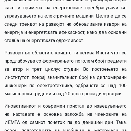
како и примена на енергетските преобразувачи во
управувањето на електричните машини. Целта е да се
следи трендот на развојот на обновливите извори на
енергија и енергетската ефикасност, како два основни
столба на енергетската одржливост.
Развојот во областите коишто ги негува Институтот се
продлабочува со формирањето поголем број предмети
за втор и трет циклус студии. Во постоењето на
Институтот, покрај значителниот број на дипломирани
инженери по електротехника, одбранети се над 100
магистерски трудови и над 20 докторски дисертации.
Иновативниот и современ пристап во изведувањето
на наставата е основна заложба на членовите на
ИЕМТА од самиот почеток па до денешен ден. Така,
освен подготовката на учебници и материјали за