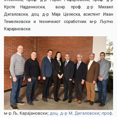
Крсте Најденкоски, вонр. проф. д-р Михаил
Дигаловски, доц. д-р Маја Целеска, асистент Иван
Темелковски и техничкиот соработник м-р Љупчо
Карајановски.
м-р Љ. Карајановски;
доц. д-р М. Дигаловски
;
проф.