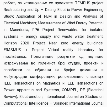
работа, за истакнување се проектите: TEMPUS project
Restructuring and Up – Dating Electric Power Engineering
Study; Application of FEM in Design and Analysis of
Electrical Machines; Measurement of Wind Energy Potential
in Macedonia; FP6 Project Renewables for isolated
systems – energy supply and waste water treatment;
Horizon 2020 Project Near zero energy buildings;
ERASMUS + Project Virtual reality laboratory for
mechatronics. Практичните резултати од научните
истражувања во големиот број студии, проекти и
соработки се објавени на бројни домашни и
меѓународни конференции, реномираните списанија
IEEE Transactions on Magnetics и IEEE Transactions on
Power Apparatus and Systems, COMPEL, PE (Electrical
Review), Electromotion, International Journal on Studies on
Computational Intelligence – Springer, International Journal