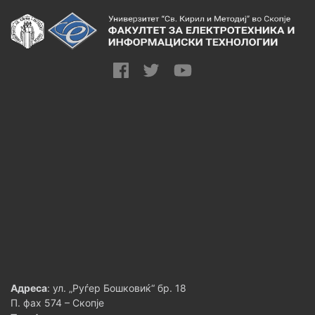
Адреса
: ул. „Руѓер Бошковиќ“ бр. 18
П. фах 574 – Скопје