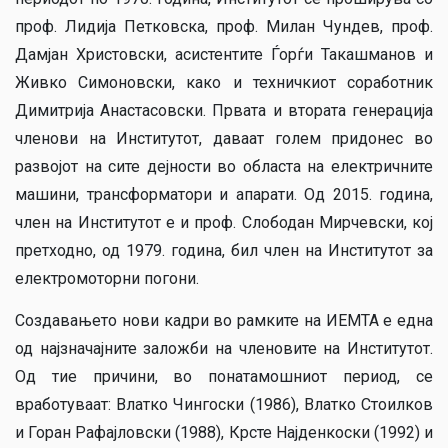
проф. Лидија Петковска, проф. Милан Чундев, проф.
Дамјан Христовски, асистентите Ѓорѓи Такашманов и
Живко Симоновски, како и техничкиот соработник
Димитрија Анастасовски. Првата и втората генерација
членови на Институтот, даваат голем придонес во
развојот на сите дејности во областа на електричните
машини, трансформатори и апарати. Од 2015. година,
член на Институтот е и проф. Слободан Мирчевски, кој
претходно, од 1979. година, бил член на Институтот за
електромоторни погони.
Создавањето нови кадри во рамките на ИЕМТА е една
од најзначајните заложби на членовите на Институтот.
Од тие причини, во понатамошниот период, се
вработуваат: Влатко Чингоски (1986), Влатко Стоилков
и Горан Рафајловски (1988), Крсте Најденкоски (1992) и