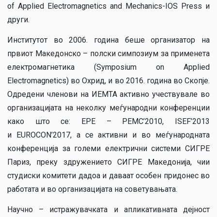
of Applied Electromagnetics and Mechanics-IOS Press и
други.
Институтот во 2006. година беше организатор на
првиот Македонско – полски симпозиум за применета
електромагнетика (Symposium on Applied
Electromagnetics) во Охрид, и во 2016. година во Скопје.
Одредени членови на ИЕМТА активно учествувале во
организацијата на неколку меѓународни конференции
како што се: EPE – PEMC’2010, ISEF’2013
и EUROCON’2017, а се активни и во меѓународната
конференција за големи електрични системи СИГРЕ
Париз, преку здружението СИГРЕ Македонија, чии
студиски комитети дадоа и даваат особен придонес во
работата и во организацијата на советувањата.
Научно – истражувачката и апликативната дејност