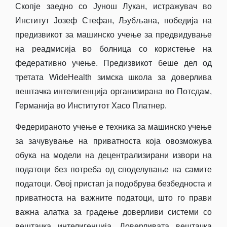
Скопје заедно со Јунош Лукан, истражувач во
Институт Јозеф Стефан, Љубљана, победија на
предизвикот за машинско учење за предвидување
на реадмисија во болница со користење на
федеративно учење. Предизвикот беше дел од
третата WideHealth зимска школа за доверлива
вештачка интелигенција организирана во Потсдам,
Германија во Институтот Хасо Платнер.
Федерираното учење е техника за машинско учење
за зачувување на приватноста која овозможува
обука на модели на децентрализирани извори на
податоци без потреба од споделување на самите
податоци. Овој пристап ја подобрува безбедноста и
приватноста на важните податоци, што го прави
важна алатка за градење доверливи системи со
вештачка интелигенција. Доверливата вештачка