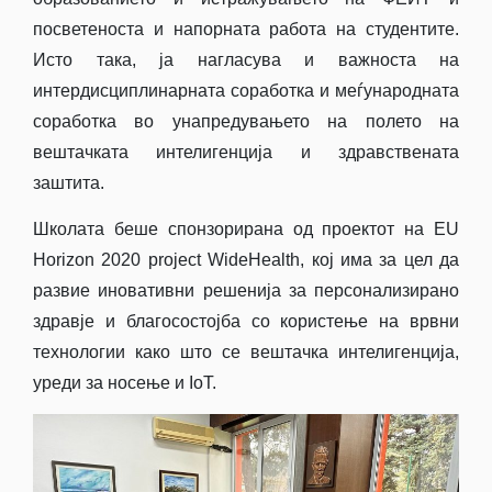
посветеноста и напорната работа на студентите.
Исто така, ја нагласува и важноста на
интердисциплинарната соработка и меѓународната
соработка во унапредувањето на полето на
вештачката интелигенција и здравствената
заштита.
Школата беше спонзорирана од проектот на EU
Horizon 2020 project WideHealth, кој има за цел да
развие иновативни решенија за персонализирано
здравје и благосостојба со користење на врвни
технологии како што се вештачка интелигенција,
уреди за носење и IoT.