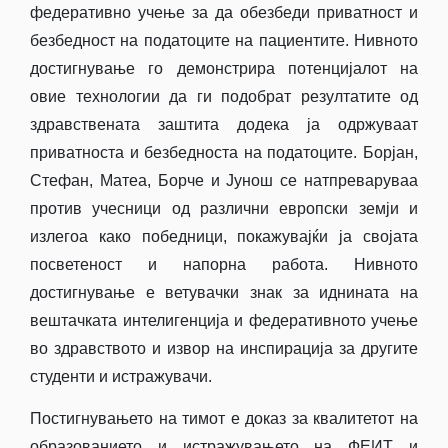
федеративно учење за да обезбеди приватност и
безбедност на податоците на пациентите. Нивното
достигнување го демонстрира потенцијалот на
овие технологии да ги подобрат резултатите од
здравствената заштита додека ја одржуваат
приватноста и безбедноста на податоците. Борјан,
Стефан, Матеа, Борче и Јунош се натпреваруваа
против учесници од различни европски земји и
излегоа како победници, покажувајќи ја својата
посветеност и напорна работа. Нивното
достигнување е ветувачки знак за иднината на
вештачката интелигенција и федеративното учење
во здравството и извор на инспирација за другите
студенти и истражувачи.
Постигнувањето на тимот е доказ за квалитетот на
образованието и истражувањето на ФЕИТ и