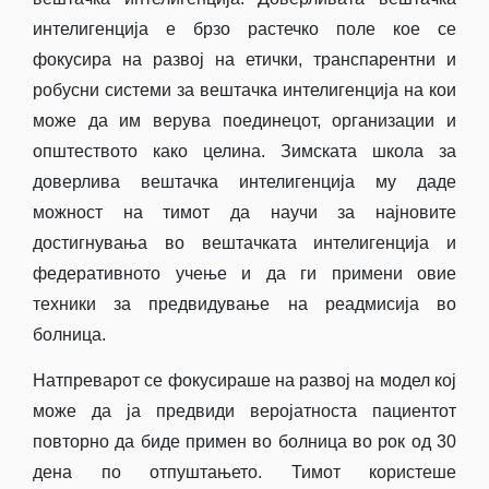
интелигенција е брзо растечко поле кое се
фокусира на развој на етички, транспарентни и
робусни системи за вештачка интелигенција на кои
може да им верува поединецот, организации и
општеството како целина. Зимската школа за
доверлива вештачка интелигенција му даде
можност на тимот да научи за најновите
достигнувања во вештачката интелигенција и
федеративното учење и да ги примени овие
техники за предвидување на реадмисија во
болница.
Натпреварот се фокусираше на развој на модел кој
може да ја предвиди веројатноста пациентот
повторно да биде примен во болница во рок од 30
дена по отпуштањето. Тимот користеше