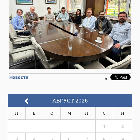
Новости
АВГУСТ 2026
П
В
С
Ч
П
С
Н
1
2
3
4
5
6
7
8
9