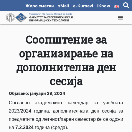
Жиро сметки
sMail
e-Kursevi
iKnow
Соопштение за
организирање на
дополнителна ден
сесија
Објавено: јануари 29, 2024
Согласно академскиот календар за учебната
2023/2024 година, дополнителната ден сесија за
предметите од летниот/парен семестар ќе се одржи
на
7
.2.202
4
година (среда).