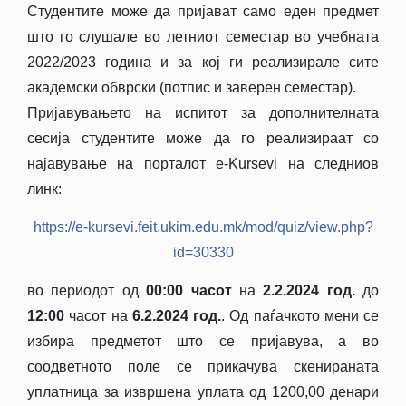
Студентите може да пријават само еден предмет
што го слушале во летниот семестар во учебната
2022/2023 година и за кој ги реализирале сите
академски обврски (потпис и заверен семестар).
Пријавувањето на испитот за дополнителната
сесија студентите може да го реализираат со
најавување на порталот e-Kursevi на следниов
линк:
https://e-kursevi.feit.ukim.edu.mk/mod/quiz/view.php?
id=30330
во периодот од
00:00 часот
на
2
.2.2024 год.
до
12:00
часот на
6
.2
.202
4 год.
. Од паѓачкото мени се
избира предметот што се пријавува, а во
соодветното поле се прикачува скенираната
уплатница за извршена уплата од 1200,00 денари