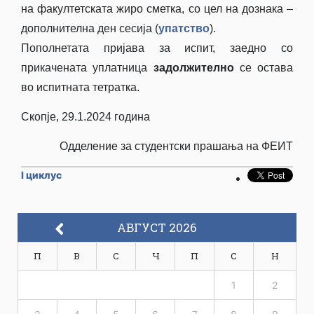
на факултетската жиро сметка, со цел на дознака –
дополнителна ден сесија (
упатство
).
Пополнетата пријава за испит, заедно со
прикачената уплатница
задолжително
се остава
во испитната тетратка.
Скопје, 29.1.2024 година
Одделение за студентски прашања на ФЕИТ
I циклус
АВГУСТ 2026
П
В
С
Ч
П
С
Н
1
2