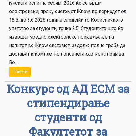
јунската испитна сесија 2026 ќе се врши
електронски, преку системот iKnow, во периодот од
18.5. до 3.6.2026 година следејќи го Корисничкото
упатство за студенти, точка 2.5. Студентите што ќе
извршат уредно електронско пријавување на
испитот во iKnow системот, задолжително треба да
достават и комплетно пополнета хартиена пријава.
Во...
Повеќе
Конкурс од АД ЕСМ за
стипендирање
студенти од
Факултетот за