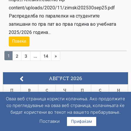
content/uploads/2020/11/zimski202530sep25.pdf
Распределба по паралелки на студентите
запишани по прв пат во прва година во учебната
2025/2026 година...
Повеќе
1
2
3
…
14
»
АВГУСТ 2026
П
В
С
Ч
П
С
Н
Оваа веб страница користи колачиња. Ако продолжите
1
2
со прегледување на оваа веб страница, колачињата ќе
бидат користени во текот на вашето пребарување.
3
4
5
6
7
8
9
Поставки
Прифаќам
10
11
12
13
14
15
16