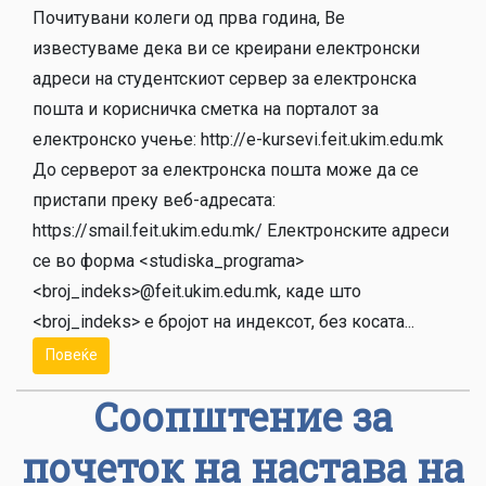
Почитувани колеги од прва година, Ве
известуваме дека ви се креирани електронски
адреси на студентскиoт сервер за електронска
пошта и корисничка сметка на порталот за
електронско учење: http://e-kursevi.feit.ukim.edu.mk
До серверот за електронска пошта може да се
пристапи преку веб-адресата:
https://smail.feit.ukim.edu.mk/ Електронските адреси
се во форма <studiska_programa>
<broj_indeks>@feit.ukim.edu.mk, каде што
<broj_indeks> е бројот на индексот, без косата...
Повеќе
Соопштение за
почеток на настава на