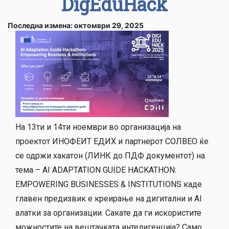
DigEduHack
Последна измена: октомври 29, 2025
На 13ти и 14ти ноември во организација на
проектот ИНОФЕИТ ЕДИХ и партнерот СОЛВЕО ќе
се одржи хакатон (ЛИНК до ПДФ документот) на
тема – AI ADAPTATION GUIDE HACKATHON:
EMPOWERING BUSINESSES & INSTITUTIONS каде
главен предизвик е креирање на дигитални и АI
алатки за организации. Сакате да ги искористите
можностите на вештачката интелигенција? Само