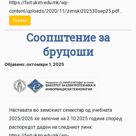
https://feit.ukim.edu.mk/wp-
content/uploads/2020/11/zimski202530sep25.pdf...
Повеќе
Соопштение за
бруцоши
Објавено: октомври 1, 2025
Наставата во зимскиот семестар од учебната
2025/2026 ќе започне на 2.10.2025 година според
распоредот даден на следниот линк:
https://feit.ukim.edu.mk/wp-