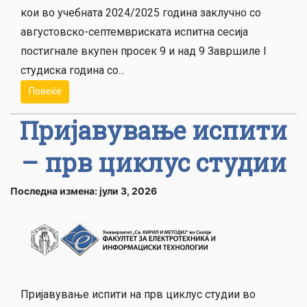
кои во учебната 2024/2025 година заклучно со
августовскo-септемвриската испитна сесија
постигнале вкупен просек 9 и над 9 Завршиле I
студиска година со...
Повеќе
Пријавување испити
– прв циклус студии
Последна измена: јули 3, 2026
Пријавување испити на прв циклус студии во