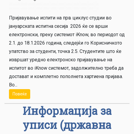
Пријавување испити на прв циклус студии во
јануарската испитна сесија 2026 ќе се врши
електронски, преку системот iKnow, во периодот од
2.1. до 18.1.2026 година, следејќи го Корисничкото
упатство за студенти, точка 2.5. Студентите што ќе
извршат уредно електронско пријавување на
испитот во iKnow системот, задолжително треба да
достават и комплетно пополнета хартиена пријава.
Во...
Повеќе
Информација за
уписи (државна