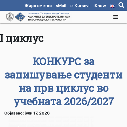
Жиро сметки
sMail
e-Kursevi
iKnow
I циклус
КОНКУРС за
запишување студенти
на прв циклус во
учебната 2026/2027
Објавено: јули 17, 2026