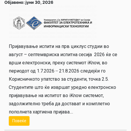
Објавено: јуни 30, 2026
Пријавување испити на прв циклус студии во
август – септемвриска испитна сесија 2026 ќе се
врши електронски, преку системот iKnow, во
периодот од 1.7.2026 ̶ 21.8.2026 следејќи го
Корисничкото упатство за студенти, точка 2.5.
Студентите што ќе извршат уредно електронско
пријавување на испитот во iKnow системот,
задолжително треба да достават и комплетно
пополнета хартиена пријава....
Повеќе