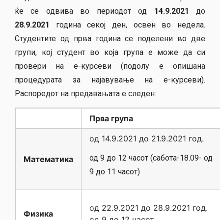
ќе се одвива во периодот од
14.9.2021
до
28.9.2021
година секој ден, освен во недела.
Студентите од прва година се поделени во две
групи, кој студент во која група е може да си
провери на е-курсеви (подолу е опишана
процедурата за најавување на е-курсеви).
Распоредот на предавањата е следен:
Прва група
од 14.9.2021 до 21.9.2021 год.
од 9 до 12 часот (сабота-18.09- од
Математика
9 до 11 часот)
од 22.9.2021 до 28.9.2021 год.
Физика
од 9 до 12 часот