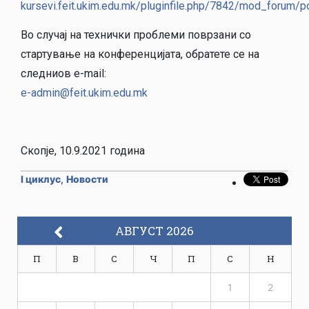
kursevi.feit.ukim.edu.mk/pluginfile.php/7842/mod_forum
Во случај на технички проблеми поврзани со
стартување на конференцијата, обратете се на
следниов e-mail:
e-admin@feit.ukim.edu.mk
Скопје, 10.9.2021 година
I циклус
,
Новости
АВГУСТ 2026
П
В
С
Ч
П
С
Н
1
2