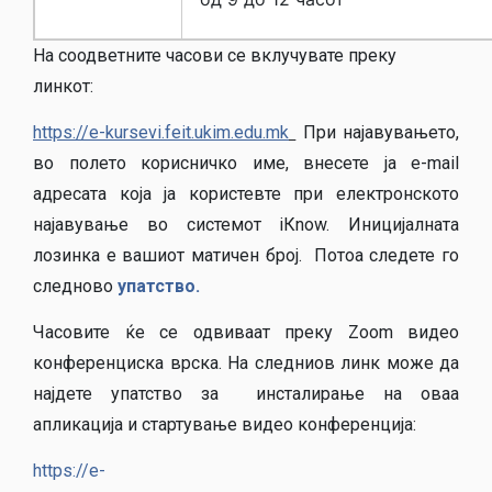
На соодветните часови се вклучувате преку
линкот:
https://e-kursevi.feit.ukim.edu.mk
При најавувањето,
во полето корисничко име, внесете ја e-mail
адресата која ја користевте при електронското
најавување во системот iКnow. Иницијалната
лозинка е вашиот матичен број. Потоа следете го
следново
упатство.
Часовите ќе се одвиваат преку Zoom видео
конференциска врска. На следниов линк може да
најдете упатство за инсталирање на оваа
апликација и стартување видео конференција:
https://e-