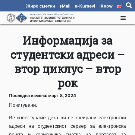
Жиро сметки
sMail
e-Kursevi
iKnow
Информација за
студентски адреси –
втор циклус – втор
рок
Последна измена: март 8, 2024
Почитувани,
Ве известуваме дека ви се креирани електронски
адреси на студентскиoт сервер за електронска
пошта и корисничка сметка на порталот за