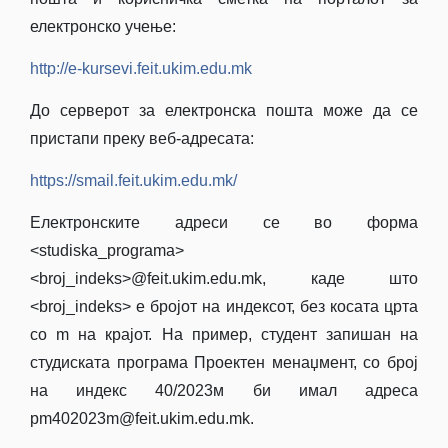
електронско учење:
http://e-kursevi.feit.ukim.edu.mk
До серверот за електронска пошта може да се
пристапи преку веб-адресата:
https://smail.feit.ukim.edu.mk/
Електронските адреси се во форма
<studiska_programa>
<broj_indeks>@feit.ukim.edu.mk, каде што
<broj_indeks> е бројот на индексот, без косата црта
со m на крајот. На пример, студент запишан на
студиската програма Проектен менаџмент, со број
на индекс 40/2023м би имал адреса
pm402023m@feit.ukim.edu.mk.