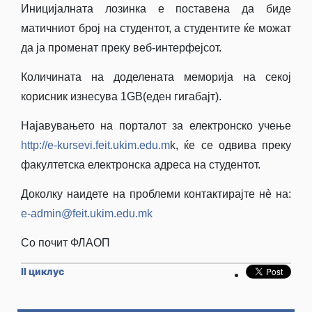
Иницијалната лозинка е поставена да биде
матичниот број на студентот, а студентите ќе можат
да ја променат преку веб-интерфејсот.
Количината на дoделeната меморија на секој
корисник изнесува 1GB(еден гигабајт).
Најавувањето на порталот за електронско учење
http://e-kursevi.feit.ukim.edu.m
k, ќе се одвива преку
факултетска електронска адреса на студентот.
Доколку наидете на проблеми контактирајте нè нa:
e-admin@feit.ukim.edu.mk
Со почит ФЛАОП
II циклус