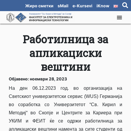
Жиро сметки
sMail
e-Kursevi
iKnow
Работилница за
апликациски
вештини
Објавено: ноември 28, 2023
На ден 06.12.2023 год. во организација на
Светскиот универзитетски сервис (WUS) Германија
во соработка со Универзитетот “Св. Кирил и
Методиј“ во Скопје и Центрите за Кариера при
УКИМ и ФЕИТ ќе се одржи работилница за
апликациски вештини намента за сите студенти од