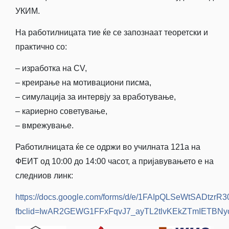
УКИМ.
На работилницата тие ќе се запознаат теоретски и
практично со:
– изработка на CV,
– креирање на мотивациони писма,
– симулација за интервју за вработување,
– кариерно советување,
– вмрежување.
Работилницата ќе се одржи во училната 121а на
ФЕИТ од 10:00 до 14:00 часот, а пријавувањето е на
следниов линк:
https://docs.google.com/forms/d/e/1FAIpQLSeWtSADtz
fbclid=IwAR2GEWG1FFxFqvJ7_ayTL2tlvKEkZTmIETBN