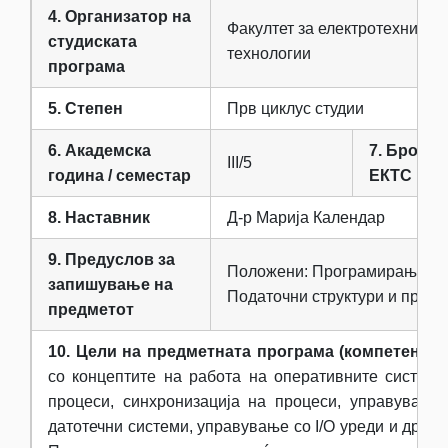
4. Организатор на
Факултет за електротехника 
студиската
технологии
програма
5. Степен
Прв циклус студии
6. Академска
7. Број на
III/5
година / семестар
ЕКТС
8. Наставник
Д-р Марија Календар
9. Предуслов за
Положени: Програмирање и 
запишување на
Податочни структури и прог
предметот
10. Цели на предметната програма (компетенции
со концептите на работа на оперативните системи
процеси, синхронизација на процеси, управување 
датотечни системи, управување со I/O уреди и драјве