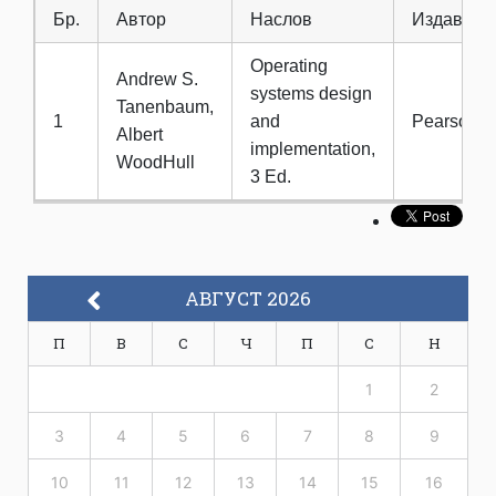
Бр.
Автор
Наслов
Издавач
Operating
Andrew S.
systems design
Tanenbaum,
1
and
Pearson
Albert
implementation,
WoodHull
3 Ed.
АВГУСТ 2026
П
В
С
Ч
П
С
Н
1
2
3
4
5
6
7
8
9
10
11
12
13
14
15
16