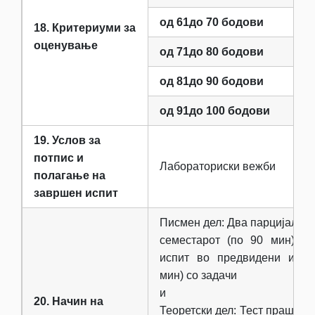
од 61до 70 бодови
18. Критериуми за
оценување
од 71до 80 бодови
од 81до 90 бодови
од 91до 100 бодови
19. Услов за
потпис и
Лабораториски вежби
полагање на
завршен испит
Писмен дел: Два парцијални 
семестарот (по 90 мин) и
испит во предвидени испи
мин) со задачи
и
20. Начин на
Теоретски дел: Тест прашања