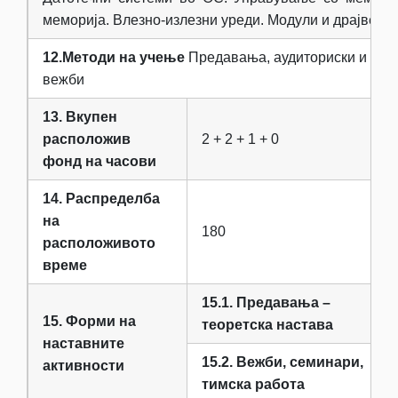
меморија. Влезно-излезни уреди. Модули и драјвери.
12.Методи на учење
Предавања, аудиториски и лаб
вежби
13. Вкупен
расположив
2 + 2 + 1 + 0
фонд на часови
14. Распределба
на
180
расположивото
време
15.1. Предавања –
15. Форми на
теоретска настава
наставните
15.2. Вежби, семинари,
активности
тимска работа