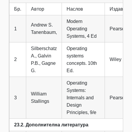
Бр.
Автор
Наслов
Издавач
Modern
Andrew S.
1
Operating
Pearson
Tanenbaum,
Systems, 4 Ed
Silberschatz
Operating
A., Galvin
systems
2
Wiley
P.B., Gagne
concepts. 10th
G.
Ed.
Operating
Systems:
William
3
Internals and
Pearson
Stallings
Design
Principles, 9/e
23.2. Дополнителна литература