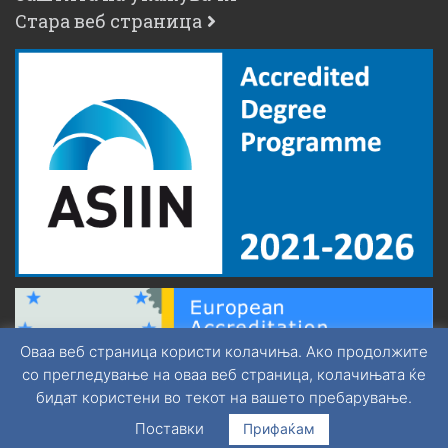
Стара веб страница
Оваа веб страница користи колачиња. Ако продолжите
со прегледување на оваа веб страница, колачињата ќе
бидат користени во текот на вашето пребарување.
Поставки
Прифаќам