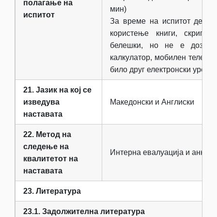
полагање на
мин)
испитот
За време на испитот делум
користење книги, скрипти
белешки, но не е дозвол
калкулатор, мобилен телефон
било друг електронски уред.
21. Јазик на кој се
изведува
Македонски и Англиски
наставата
22. Метод на
следење на
Интерна евалуација и анкети
квалитетот на
наставата
23. Литература
23.1. Задолжителна литература