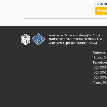
призна
Пове
Адреса
:
П. фах 5
Телефон
(02) 309
(02) 306
(02) 309
Факс
: (