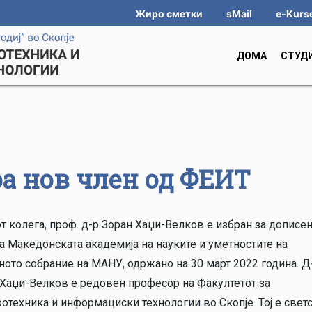
Жиро сметки
sMail
e-Kurs
ДОМА
СТУД
а нов член од ФЕИТ
 колега, проф. д-р Зоран Хаџи-Велков е избран за дописе
а Македонската академија на науките и уметностите на
ното собрание на МАНУ, одржано на 30 март 2022 година. Д
 Хаџи-Велков е редовен професор на Факултетот за
отехника и информациски технологии во Скопје. Тој е свет