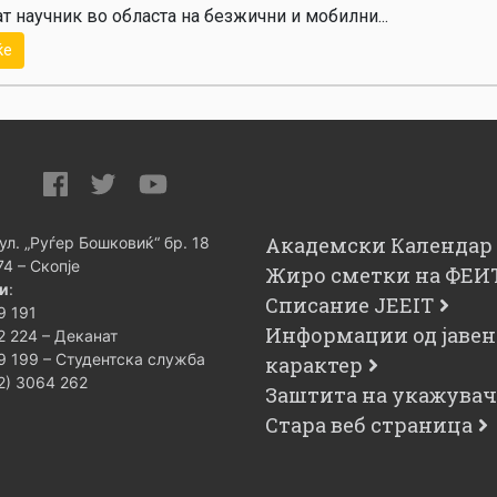
т научник во областа на безжични и мобилни...
ќе
Академски Календар
 ул. „Руѓер Бошковиќ“ бр. 18
74 – Скопје
Жиро сметки на ФЕИ
и
:
Списание JEEIT
9 191
Информации од јавен
2 224 – Деканат
9 199 – Студентска служба
карактер
02) 3064 262
Заштита на укажува
Стара веб страница