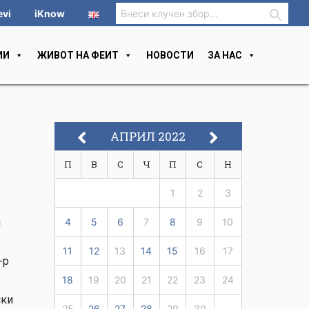
evi
iKnow
ИИ
ЖИВОТ НА ФЕИТ
НОВОСТИ
ЗА НАС
АПРИЛ 2022
П
В
С
Ч
П
С
Н
1
2
3
н
4
5
6
7
8
9
10
11
12
13
14
15
16
17
-р
18
19
20
21
22
23
24
ски
25
26
27
28
29
30