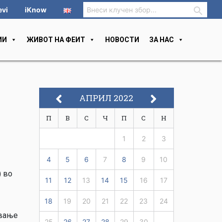
evi
iKnow
ИИ
ЖИВОТ НА ФЕИТ
НОВОСТИ
ЗА НАС
АПРИЛ 2022
П
В
С
Ч
П
С
Н
1
2
3
4
5
6
7
8
9
10
) во
11
12
13
14
15
16
17
18
19
20
21
22
23
24
ување
25
26
27
28
29
30