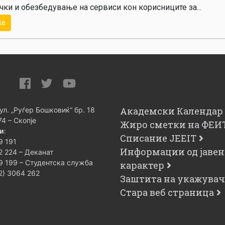
чки и обезбедување на сервиси кон корисниците за...
ќе
Академски Календар
 ул. „Руѓер Бошковиќ“ бр. 18
74 – Скопје
Жиро сметки на ФЕИ
и
:
Списание JEEIT
9 191
Информации од јавен
2 224 – Деканат
9 199 – Студентска служба
карактер
02) 3064 262
Заштита на укажува
Стара веб страница