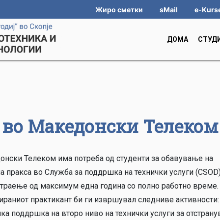
Жиро сметки
sMail
e-Kurs
ДОМА
СТУД
а во Македонски Телеком
онски Телеком има потреба од студенти за обавување на
а пракса во Служба за поддршка на технички услуги (CSOD
траење од максимум една година со полно работно време.
ираниот практикант би ги извршувал следниве активности:
ка поддршка на второ ниво на технички услуги за отстран