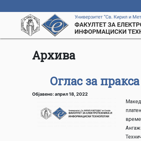
Архива
Оглас за пракс
Објавено: април 18, 2022
Макед
платен
време
Aнгаж
Технич