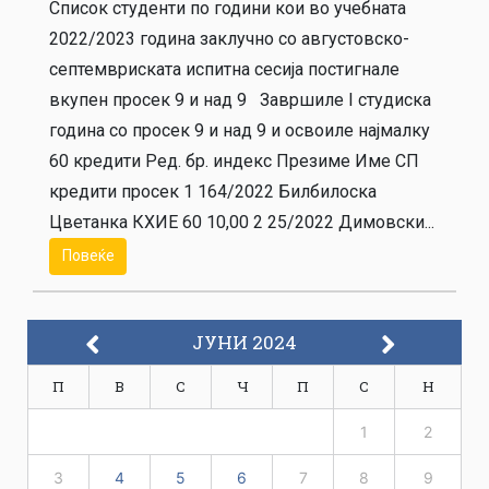
Список студенти по години кои во учебната
2022/2023 година заклучно со августовскo-
септемвриската испитна сесија постигнале
вкупен просек 9 и над 9 Завршиле I студиска
година со просек 9 и над 9 и освоиле најмалку
60 кредити Ред. бр. индекс Презиме Име СП
кредити просек 1 164/2022 Билбилоска
Цветанка КХИЕ 60 10,00 2 25/2022 Димовски...
Повеќе
ЈУНИ 2024
П
В
С
Ч
П
С
Н
1
2
3
4
5
6
7
8
9