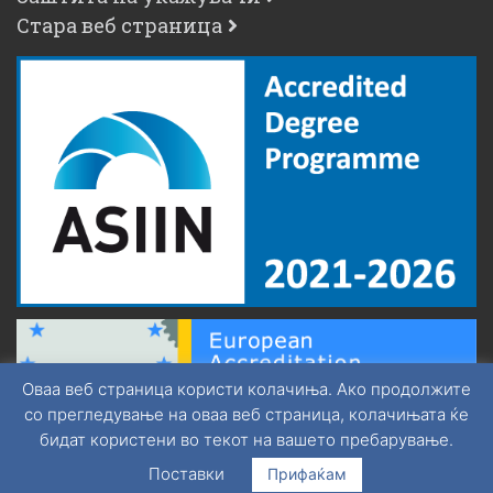
Стара веб страница
Оваа веб страница користи колачиња. Ако продолжите
со прегледување на оваа веб страница, колачињата ќе
бидат користени во текот на вашето пребарување.
Поставки
Прифаќам