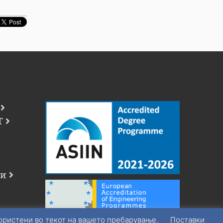
Т
чи
користени во текот на вашето пребарување.
Поставки