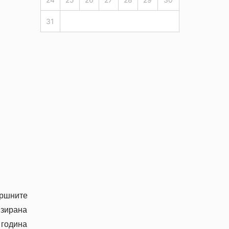
31
вршните
изирана
 година