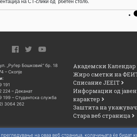
ентација на CT-слики од `рбетен столб.
Академски Календар
 ул. „Руѓер Бошковиќ“ бр. 18
74 – Скопје
Жиро сметки на ФЕИ
и
:
Списание JEEIT
9 191
Информации од јавен
2 224 – Деканат
9 199 – Студентска служба
карактер
02) 3064 262
Заштита на укажува
Стара веб страница
 прегледување на оваа веб страница, колачињата ќе бидат 