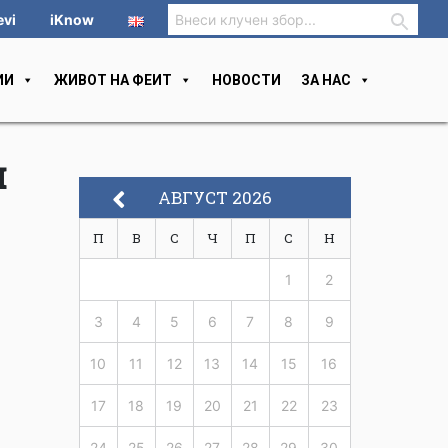
evi
iKnow
ИИ
ЖИВОТ НА ФЕИТ
НОВОСТИ
ЗА НАС
и
АВГУСТ 2026
П
В
С
Ч
П
С
Н
1
2
3
4
5
6
7
8
9
10
11
12
13
14
15
16
17
18
19
20
21
22
23
24
25
26
27
28
29
30