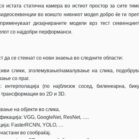
о истата статична камера во истиот простор за сите тим
видеосеквенции во коишто нивниот модел добро ќе ги пре
применуваат дизајнираните модели врз тест секвенции
лот со најдобри перформанси.
т да се стекнат со нови знаења во следните области:
сиви слики, зголемување/намалување на слика, подобру
ање со праг.
 интерполација (по најблизок сосед, билинеарна, бику
трансформации во 2D и 3D.
ање на објекти во слика.
фикација: VGG, GoogleNet, ResNet, ….
ција: FasterRCNN, YOLO, …
 настани во сообраќај.