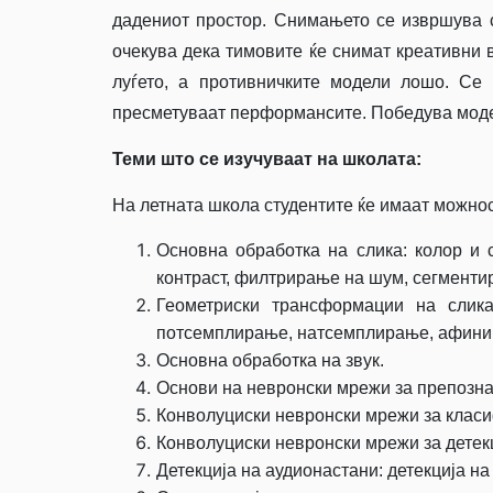
дадениот простор. Снимањето се извршува с
очекува дека тимовите ќе снимат креативни 
луѓето, а противничките модели лошо. Се 
пресметуваат перформансите. Победува моде
Теми што се изучуваат на школата:
На летната школа студентите ќе имаат можнос
Основна обработка на слика: колор и 
контраст, филтрирање на шум, сегментир
Геометриски трансформации на слика:
потсемплирање, натсемплирање, афини 
Основна обработка на звук.
Основи на невронски мрежи за препознав
Конволуциски невронски мрежи за класи
Конволуциски невронски мрежи за детек
Детекција на аудионастани: детекција на