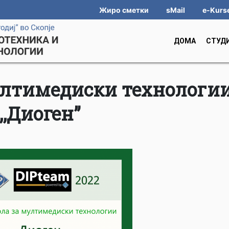
Жиро сметки
sMail
e-Kurs
ДОМА
СТУД
ултимедиски технологи
,,Диоген”