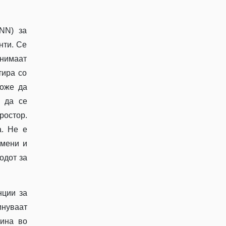
NN) за
нти. Се
снимаат
тира со
може да
е да се
остор.
а. Не е
имени и
одот за
нции за
нуваат
жина во