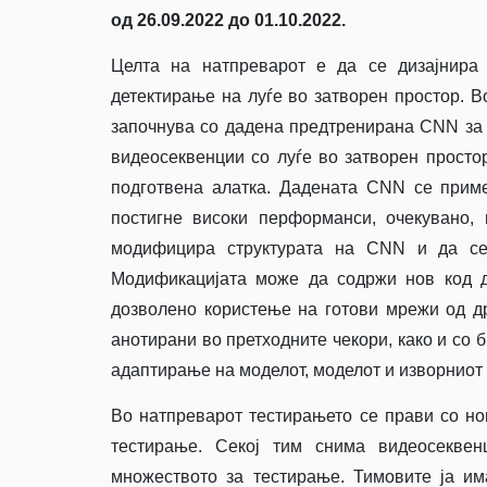
од 26.09.2022 до 01.10.2022.
Целта на натпреварот е да се дизајнира
детектирање на луѓе во затворен простор. В
започнува со дадена предтренирана CNN за д
видеосеквенции со луѓе во затворен просто
подготвена алатка. Дадената CNN се прим
постигне високи перформанси, очекувано,
модифицира структурата на CNN и да се
Модификацијата може да содржи нов код д
дозволено користење на готови мрежи од д
анотирани во претходните чекори, како и со б
адаптирање на моделот, моделот и изворниот 
Во натпреварот тестирањето се прави со но
тестирање. Секој тим снима видеосеквен
множеството за тестирање. Тимовите ја им