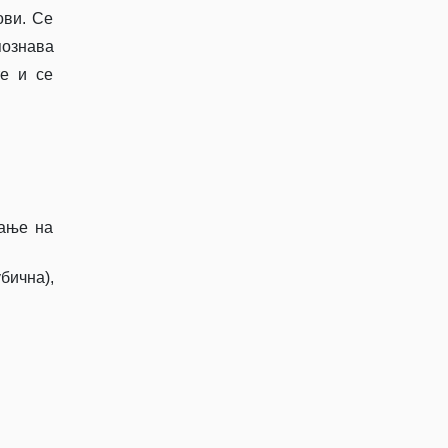
ови. Се
познава
те и се
вање на
бична),