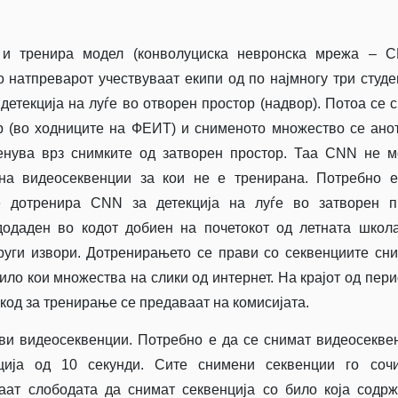
 и тренира модел (конволуциска невронска мрежа – C
о натпреварот учествуваат екипи од по најмногу три студе
етекција на луѓе во отворен простор (надвор). Потоа се 
р (во ходниците на ФЕИТ) и снименото множество се ано
енува врз снимките од затворен простор. Таа CNN не 
 на видеосеквенции за кои не е тренирана. Потребно 
 дотренира CNN за детекција на луѓе во затворен пр
одаден во кодот добиен на почетокот од летната школ
руги извори. Дотренирањето се прави со секвенциите сн
ило кои множества на слики од интернет. На крајот од пери
код за тренирање се предаваат на комисијата.
ви видеосеквенции. Потребно е да се снимат видеосекве
ција од 10 секунди. Сите снимени секвенции го сочи
аат слободата да снимат секвенција со било која содр