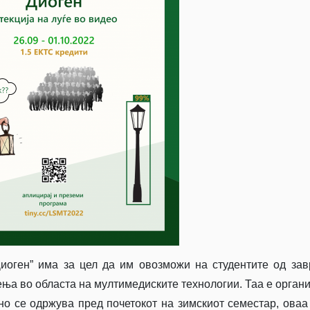
Диоген” има за цел да им овозможи на студентите од за
ења во областа на мултимедиските технологии. Таа е орган
но се одржува пред почетокот на зимскиот семестар, оваа