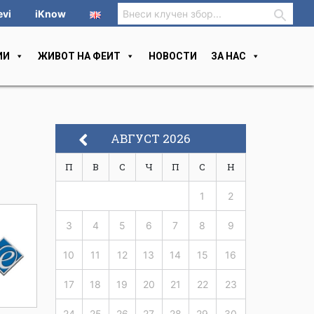
evi
iKnow
ИИ
ЖИВОТ НА ФЕИТ
НОВОСТИ
ЗА НАС
АВГУСТ 2026
П
В
С
Ч
П
С
Н
1
2
3
4
5
6
7
8
9
10
11
12
13
14
15
16
17
18
19
20
21
22
23
24
25
26
27
28
29
30