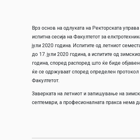
Врз основ на одлуката на Ректорската управа 
испитна сесија на Факултетот за елктротехник
јули 2020 година. Испитите од летниот семестар
до 17. јули 2020 година, а испитите од зимскио
година, според распоред што ќе биде објавен 
ќе се одржуваат според определен протокол 
Факултетот.
Заверката на летниот и запишување на зимск
септември, а профе­сионал­ната пракса нема 