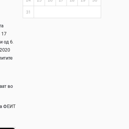
31
та
 17
и од 6.
 2020
питите
аат во
ЕИТ