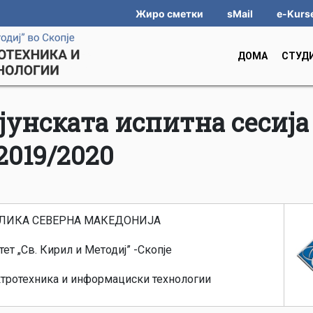
Жиро сметки
sMail
e-Kurs
ДОМА
СТУД
јунската испитна сесија
2019/2020
ЛИКА СЕВЕРНА МАКЕДОНИЈА
ет „Св. Кирил и Методиј” -Скопје
ктротехника и информациски технологии