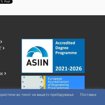
Т
чи
користени во текот на вашето пребарување.
Поставки