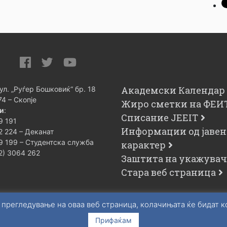
Академски Календар
 ул. „Руѓер Бошковиќ“ бр. 18
74 – Скопје
Жиро сметки на ФЕИ
и
:
Списание JEEIT
9 191
Информации од јавен
2 224 – Деканат
9 199 – Студентска служба
карактер
02) 3064 262
Заштита на укажува
Стара веб страница
 прегледување на оваа веб страница, колачињата ќе бидат 
Прифаќам