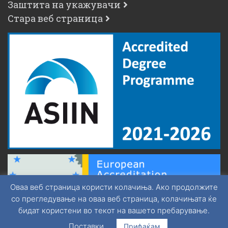
Заштита на укажувачи
Стара веб страница
Оваа веб страница користи колачиња. Ако продолжите
со прегледување на оваа веб страница, колачињата ќе
бидат користени во текот на вашето пребарување.
Поставки
Прифаќам