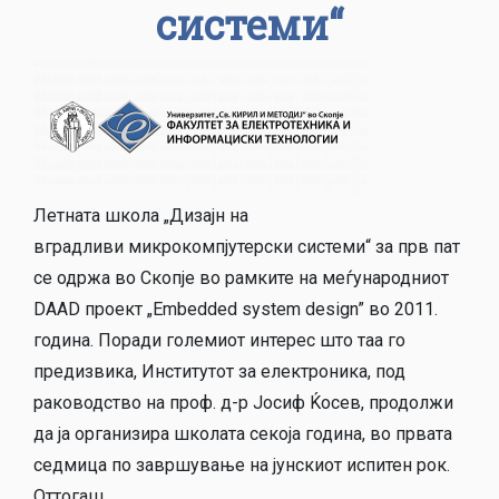
системи“
Летната школа „Дизајн на
вградливи микрокомпјутерски системи“ за прв пат
се одржа во Скопје во рамките на меѓународниот
DАAD проект „Embedded system design” во 2011.
година. Поради големиот интерес што таа го
предизвика, Институтот за електроника, под
раководство на проф. д-р Јосиф Ќосев, продолжи
да ја организира школата секоја година, во првата
седмица по завршување на јунскиот испитен рок.
Оттогаш...