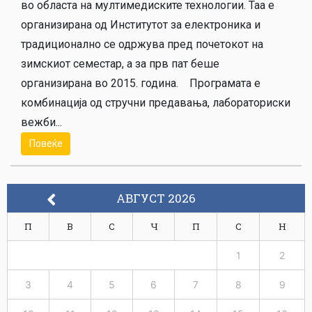
во областа на мултимедиските технологии. Таа е
организирана од Институтот за електроника и
традиционално се одржува пред почетокот на
зимскиот семестар, а за прв пат беше
организирана во 2015. година. Програмата е
комбинација од стручни предавања, лабораториски
вежби...
Повеќе
АВГУСТ 2026
П
В
С
Ч
П
С
Н
1
2
3
4
5
6
7
8
9