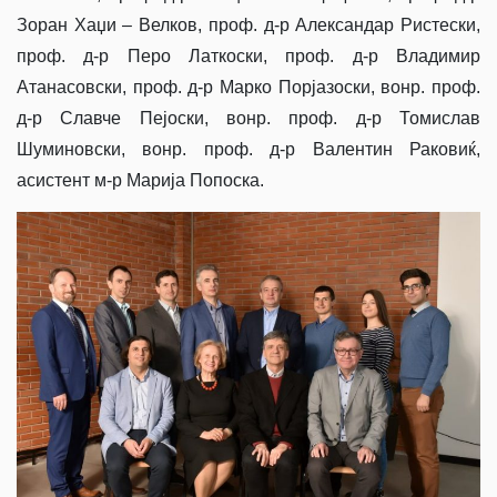
Зоран Хаџи – Велков, проф. д-р Александар Ристески,
проф. д-р Перо Латкоски, проф. д-р Владимир
Атанасовски, проф. д-р Марко Порјазоски, вонр. проф.
д-р Славче Пејоски, вонр. проф. д-р Томислав
Шуминовски, вонр. проф. д-р Валентин Раковиќ,
асистент м-р Марија Попоска.