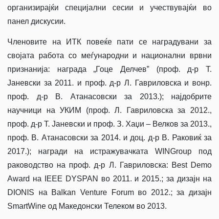
организирајќи специјални сесии и учествувајќи во
панел дискусии.
Членовите на ИТК повеќе пати се наградувани за
својата работа со меѓународни и национални врвни
признанија: награда „Гоце Делчев” (проф. д-р Т.
Јаневски за 2011. и проф. д-р Л. Гавриловска и вонр.
проф. д-р В. Атанасовски за 2013.); најдобрите
научници на УКИМ (проф. Л. Гавриловска за 2012.,
проф. д-р Т. Јаневски и проф. З. Хаџи – Велков за 2013.,
проф. В. Атанасовски за 2014. и доц. д-р В. Раковиќ за
2017.); награди на истражувачката WINGroup под
раководство на проф. д-р Л. Гавриловска: Best Demo
Award на IEEE DYSPAN во 2011. и 2015.; за дизајн на
DIONIS на Balkan Venture Forum во 2012.; за дизајн
SmartWine од Македонски Телеком во 2013.