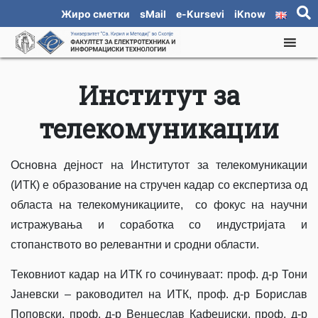
Жиро сметки
sMail
e-Kursevi
iKnow
Институт за
телекомуникации
Основна дејност на Институтот за телекомуникации
(ИТК) е образование на стручен кадар со експертиза од
областа на телекомуникациите, со фокус на научни
истражувања и соработка со индустријата и
стопанството во релевантни и сродни области.
Тековниот кадар на ИТК го сочинуваат: проф. д-р Тони
Јаневски – раководител на ИТК, проф. д-р Борислав
Поповски, проф. д-р Венцеслав Кафеџиски, проф. д-р