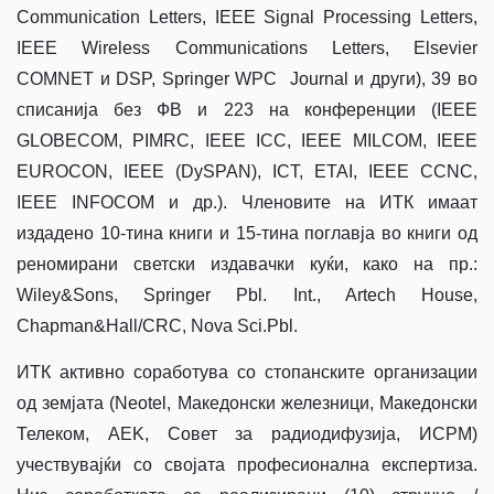
Communication Letters, IEEE Signal Processing Letters,
IEEE Wireless Communications Letters, Elsevier
COMNET и DSP, Springer WPC Journal и други), 39 во
списанија без ФВ и 223 на конференции (IEEE
GLOBECOM, PIMRC, IEEE ICC, IEEE MILCOM, IEEE
EUROCON, IEEE (DySPAN), ICT, ETAI, IEEE CCNC,
IEEE INFOCOM и др.). Членовите на ИТК имаат
издадено 10-тина книги и 15-тина поглавја во книги од
реномирани светски издавачки куќи, како на пр.:
Wiley&Sons, Springer Pbl. Int., Artech House,
Chapman&Hall/CRC, Nova Sci.Pbl.
ИТК активно соработува со стопанските организации
од земјата (Neotel, Македонски железници, Македонски
Телеком, AEK, Совет за радиодифузија, ИСРМ)
учествувајќи со својата професионална експертиза.