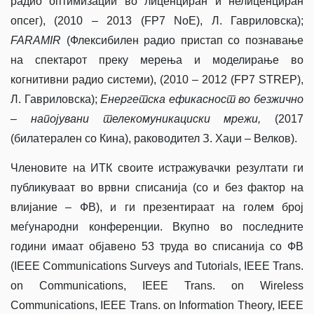
радио оптимизации во лиценциран и нелиценциран
опсег), (2010 – 2013 (FP7 NoE), Л. Гавриловска);
FARAMIR
(Флексибилен радио пристап со познавање
на спектарот преку мерења и моделирање во
когнитивни радио системи), (2010 – 2012 (FP7 STREP),
Л. Гавриловска);
Енергетска ефикасност во безжично
–
напојувани телекомуникациски мрежи,
(2017
(билатерален со Кина), раководител З. Хаџи – Велков).
Членовите на ИТК своите истражувачки резултати ги
публикуваат во врвни списанија (со и без фактор на
влијание – ФВ), и ги презентираат на голем број
меѓународни конференции. Вкупно во последните
години имаат објавено 53 труда во списанија со ФВ
(IEEE Communications Surveys and Tutorials, IEEE Trans.
on Communications, IEEE Trans. on Wireless
Communications, IEEE Trans. on Information Theory, IEEE