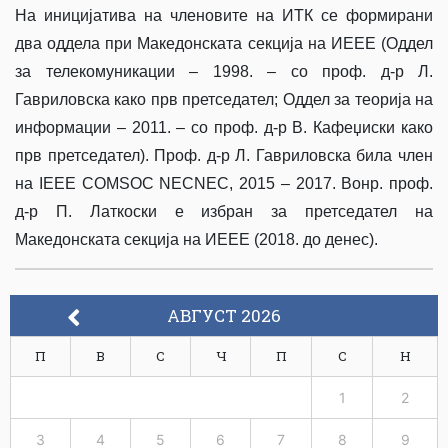
На иницијатива на членовите на ИТК се формирани
два оддела при Македонската секција на ИЕЕЕ (Оддел
за телекомуникации – 1998. – со проф. д-р Л.
Гавриловска како прв претседател; Оддел за теорија на
информации – 2011. – со проф. д-р В. Кафеџиски како
прв претседател). Проф. д-р Л. Гавриловска била член
на IEEE COMSOC NECNEC, 2015 – 2017. Вонр. проф.
д-р П. Латкоски е избран за претседател на
Македонската секција на ИЕЕЕ (2018. до денес).
АВГУСТ 2026
П
В
С
Ч
П
С
Н
1
2
3
4
5
6
7
8
9