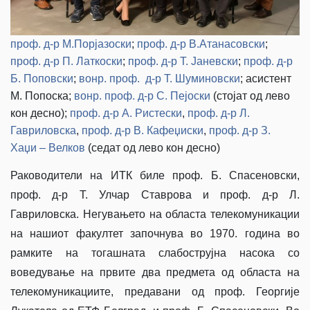
проф. д-р М.Порјазоски
;
проф. д-р В.Атанасовски
;
проф. д-р П. Латкоски
;
проф. д-р Т. Јаневски
;
проф. д-р
Б. Поповски
;
вонр. проф. д-р Т. Шуминовски
; асистент
М. Попоска;
вонр. проф. д-р С. Пејоски
(стојат од лево
кон десно);
проф. д-р А. Ристески
,
проф. д-р Л.
Гавриловска
,
проф. д-р В. Кафеџиски
,
проф. д-р З.
Хаџи – Велков
(седат од лево кон десно)
Раководители на ИТК биле проф. Б. Спасеновски,
проф. д-р Т. Улчар Ставрова и проф. д-р Л.
Гавриловска. Негувањето на областа телекомуникации
на нашиот факултет започнува во 1970. година во
рамките на тогашната слабострујна насока со
воведување на првите два предмета од областа на
телекомуникациите, предавани од проф. Георгије