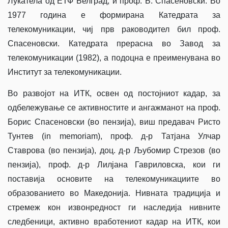
Лукатела од ЕТФ Белград, и проф. Б. Спасеновски. Во
1977 година е формирана Катедрата за
телекомуникации, чиј прв раководител бил проф.
Спасеновски. Катедрата прерасна во Завод за
телекомуникации (1982), а подоцна е преименувана во
Институт за телекомуникации.
Во развојот на ИТК, освен од постојниот кадар, за
одбележување се активностите и ангажманот на проф.
Борис Спасеновски (во пензија), виш предавач Ристо
Тунтев (in memoriam), проф. д-р Татјана Улчар
Ставрова (во пензија), доц. д-р Љубомир Стрезов (во
пензија), проф. д-р Лилјана Гавриловска, кои ги
поставија основите на телекомуникациите во
образованието во Македонија. Нивната традиција и
стремеж кон извонредност ги наследија нивните
следбеници, активно вработениот кадар на ИТК, кои