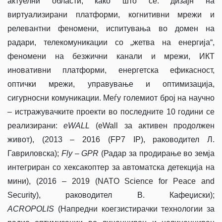
актуелни области, како што се: дизајн на
виртуализирани платформи, когнитивни мрежи и
релевантни феномени, испитувања во домен на
радари, телекомуникации со „жетва на енергија“,
феномени на безжични канали и мрежи, ИКТ
иновативни платформи, енергетска ефикасност,
оптички мрежи, управување и оптимизација,
сигурносни комуникации. Меѓу големиот број на научно
– истражувачките проекти во последните 10 години се
реализирани:
eWALL
(eWall за активен продолжен
живот), (2013 – 2016 (FP7 IP), раководител Л.
Гавриловска);
Fly – GPR
(Радар за продирање во земја
интегриран со хексакоптер за автоматска детекција на
мини), (2016 – 2019 (NATO Science for Peace and
Security), раководител В. Кафеџиски);
ACROPOLIS
(Напредни коегзистирачки технологии за