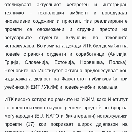
отсликуваат актуелниот хетероген и интегриран
техничко – технолошки амбиент и воведуваат
иновативни содржини и пристап. Низ реализираните
проекти се овозможени и стручни престои на
регуларните студенти вклучени во тековните
истражувања. Во измината декада ИТК бил домаќин на
повеќе странски студенти и соработници (Англија,
Грција, Словенија, Естонија, Норвешка, Полска).
Членовите на Институтот активно придонесуваат кон
издавачката дејност на Факултетот публикувајќи три
учебника (ФЕИТ / УКИМ) и повеќе учебни помагала.
ИТК високо котира во рамките на УКИМ, како Институт
со препознатливо научно реноме пред сѐ по број на
меѓународни (EU, NATO и билатерални) истражувачки
проекти (17) кои покриваат широк дијапазон на