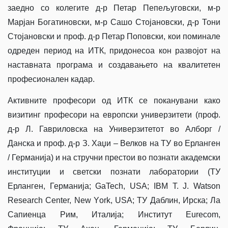
заедно со колегите д-р Петар Пепељуговски, м-р
Марјан Богатиновски, м-р Сашо Стојановски, д-р Тони
Стојановски и проф. д-р Петар Поповски, кои поминале
одреден период на ИТК, придонесоа кон развојот на
наставната програма и создавањето на квалитетен
професионален кадар.
Активните професори од ИТК се поканувани како
визитинг професори на европски универзитети (проф.
д-р Л. Гавриловска на Универзитетот во Алборг /
Данска и проф. д-р З. Хаџи – Велков на ТУ во Ерланген
/ Германија) и на стручни престои во познати академски
институции и светски познати лаборатории (ТУ
Ерланген, Германија; GaTech, USA; IBM T. J. Watson
Research Center, New Yоrk, USA; ТУ Даблин, Ирска; Ла
Сапиенца Рим, Италија; Институт Eurecom,