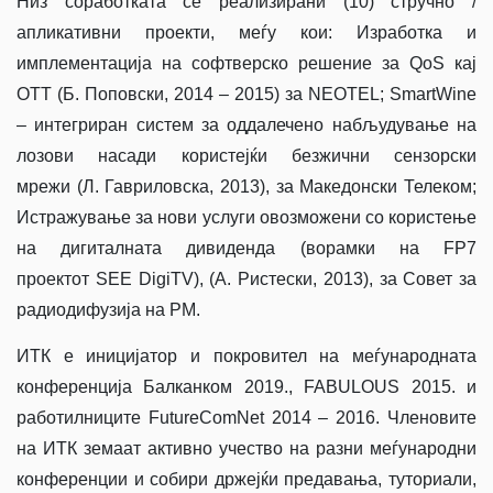
Низ соработката се реализирани (10) стручно /
апликативни проекти, меѓу кои: Изработка и
имплементација на софтверско решение за QoS кај
ОТТ (Б. Поповски, 2014 – 2015) за NEOTEL; SmartWine
– интегриран систем за оддалечено набљудување на
лозови насади користејќи безжични сензорски
мрежи (Л. Гавриловска, 2013), за Македонски Телеком;
Истражување за нови услуги овозможени со користење
на дигиталната дивиденда (ворамки на FP7
проектот SEE DigiTV), (А. Ристески, 2013), за Совет за
радиодифузија на РМ.
ИТК е иницијатор и покровител на меѓународната
конференција Балканком 2019., FABULOUS 2015. и
работилниците FutureComNet 2014 – 2016. Членовите
на ИТК земаат активно учество на разни меѓународни
конференции и собири држејќи предавања, туториали,