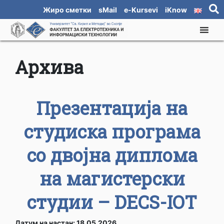
Жиро сметки
sMail
e-Kursevi
iKnow
Архива
Презентација на
студиска програма
со двојна диплома
на магистерски
студии – DECS-IOT
Датум на настан: 18.05.2026