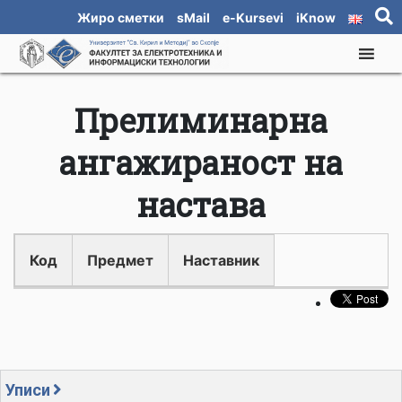
Жиро сметки
sMail
e-Kursevi
iKnow
Прелиминарна
ангажираност на
настава
Код
Предмет
Наставник
Уписи