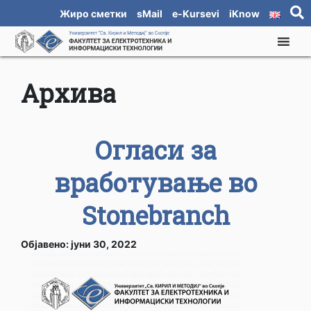
Жиро сметки
sMail
e-Kursevi
iKnow
Архива
Огласи за
вработување во
Stonebranch
Објавено: јуни 30, 2022