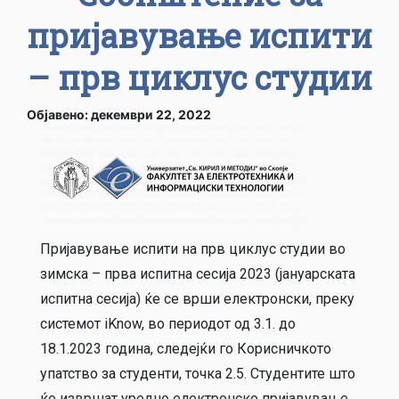
пријавување испити
– прв циклус студии
Објавено: декември 22, 2022
Пријавување испити на прв циклус студии во
зимска – прва испитна сесија 2023 (јануарската
испитна сесија) ќе се врши електронски, преку
системот iKnow, во периодот од 3.1. до
18.1.2023 година, следејќи го Корисничкото
упатство за студенти, точка 2.5. Студентите што
ќе извршат уредно електронско пријавување