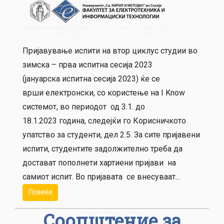
Пријавување испити на втор циклус студии во
зимска – прва испитна сесија 2023
(јануарска испитна сесија 2023) ќе се
врши електронски, со користење на I Know
системот, во периодот од 3.1. до
18.1.2023 година, следејќи го Корисничкото
упатство за студенти, дел 2.5. За сите пријавени
испити, студентите задолжително треба да
достават пополнети хартиени пријави на
самиот испит. Во пријавата се внесуваат...
Повеќе
Соопштение за