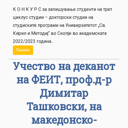
К О Н К У Р С за запишување студенти на трет
циклус студии – докторски студии на
студиските програми на Универзитетот „Св.
Кирил и Методиј“ во Скопје во академската
2022/2023 година...
Повеќе
Учество на деканот
на ФЕИТ, проф.д-р
Димитар
Ташковски, на
македонско-