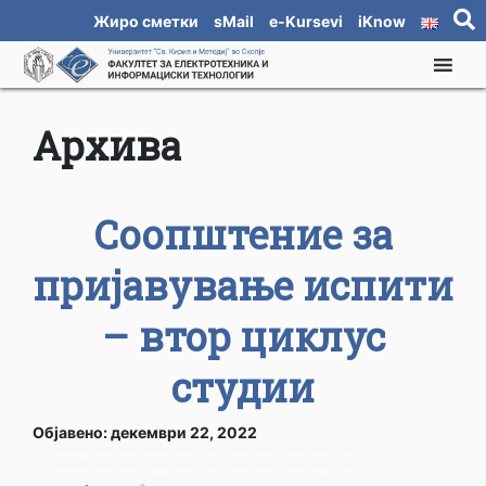
Жиро сметки
sMail
e-Kursevi
iKnow
Архива
Соопштение за
пријавување испити
– втор циклус
студии
Објавено: декември 22, 2022