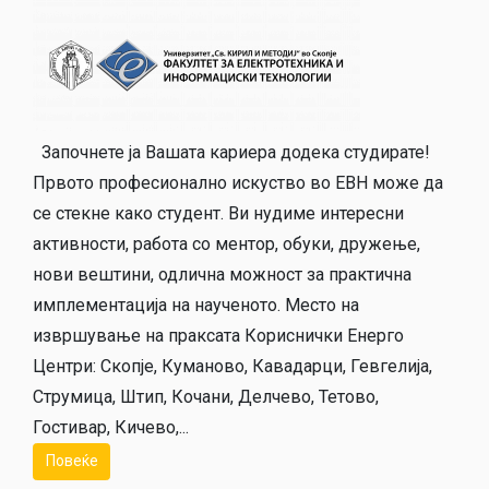
Започнете ја Вашата кариера додека студирате!
Првото професионално искуство во ЕВН може да
се стекне како студент. Ви нудиме интересни
активности, работа со ментор, обуки, дружење,
нови вештини, одлична можност за практична
имплементација на наученото. Место на
извршување на праксата Кориснички Енерго
Центри: Скопје, Куманово, Кавадарци, Гевгелија,
Струмица, Штип, Кочани, Делчево, Тетово,
Гостивар, Кичево,...
Повеќе