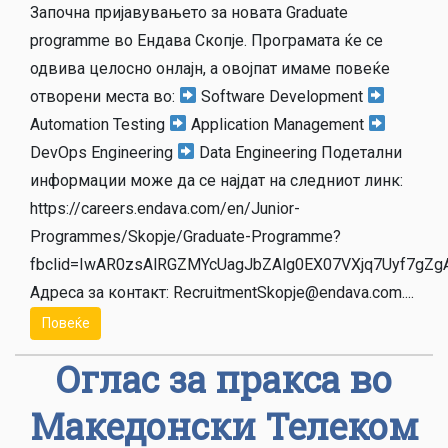
Започна пријавувањето за новата Graduate
programme во Ендава Скопје. Програмата ќе се
одвива целосно онлајн, а овојпат имаме повеќе
отворени места во:
Software Development
Automation Testing
Application Management
DevOps Engineering
Data Engineering Подетални
информации може да се најдат на следниот линк:
https://careers.endava.com/en/Junior-
Programmes/Skopje/Graduate-Programme?
fbclid=IwAR0zsAlRGZMYcUagJbZAlg0EX07VXjq7Uyf7gZ
Адреса за контакт: RecruitmentSkopje@endava.com....
Повеќе
Оглас за пракса во
Македонски Телеком