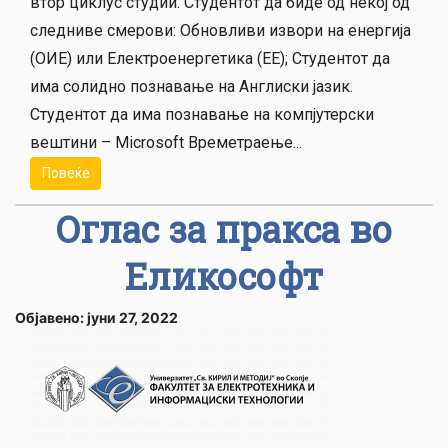
втор циклус студии. Студентот да биде од некој од
следниве смерови: Обновливи извори на енергија
(ОИЕ) или Електроенергетика (ЕЕ); Студентот да
има солидно познавање на Англиски јазик.
Студентот да има познавање на компјутерски
вештини – Microsoft Времетраење...
Повеќе
Оглас за пракса во
Еликософт
Објавено: јуни 27, 2022