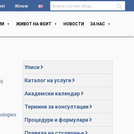
evi
iKnow
ИИ
ЖИВОТ НА ФЕИТ
НОВОСТИ
ЗА НАС
Уписи
Каталог на услуги
ој
Академски календар
Термини за консултации
nologies
Процедури и формулари
Правила на студирање