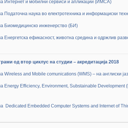
ма Интернет и мобилни сервиси и апликации (ИМСА)
ма Податочна наука во електротехника и информациски тех
ама Биомедицинско инженерство (БИ)
ма Енергетска ефикасност, животна средина и
одржлив разв
грами од втор циклус на студии – акредитација 2018
 Wireless and Mobile comunications (WMS) – на англиски ја
 Energy Efficiency, Environment, Substainable Development 
а Dedicated Embedded Computer Systems and Internet of Thi