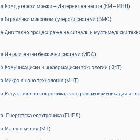
ма Компјутерски мрежи – Интернет на нешта (КМ – ИНН)
ма Вградливи микрокомпјутерски системи (ВМС)
ма Дигитално процесирање на сигнали и мултимедиски техн
ма Интелигентни безжични системи (ИБС)
ма Комуникациски и информациски технологии (КИТ)
ма Микро и нано технологии (МНТ)
а Регулатива во енергетика, електронски комуникации и со
ма Енергетска електроника (ЕНЕЛ)
ма Машински вид (МВ)