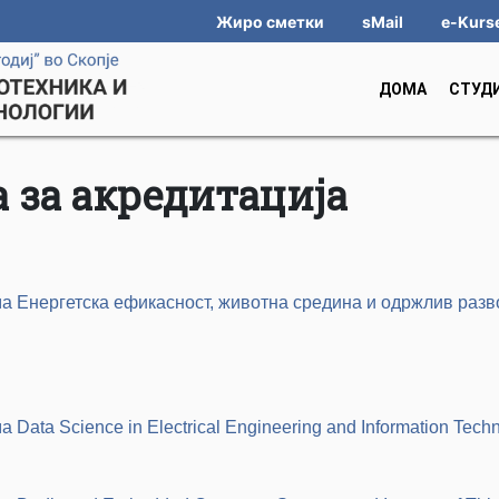
Жиро сметки
sMail
e-Kurs
ДОМА
СТУД
 за акредитација
ма Енергетска ефикасност, животна средина и одржлив разв
Data Science in Electrical Engineering and Information Tech