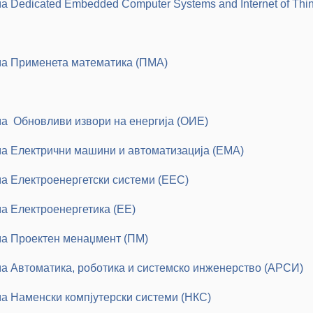
а Dedicated Embedded Computer Systems and Internet of Thi
ама Применета математика (ПМА)
ма Обновливи извори на енергија (ОИЕ)
ма Електрични машини и автоматизација (ЕМА)
ма Електроенергетски системи (ЕЕС)
ма Електроенергетика (ЕЕ)
ма Проектен менаџмент (ПМ)
ма Автоматика, роботика и системско инженерство (АРСИ)
ма Наменски компјутерски системи (НКС)