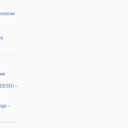
нологии
ој
зик
(EESD) –
ngs –