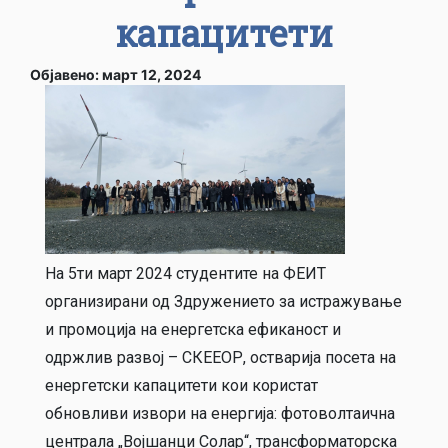
капацитети
Објавено: март 12, 2024
На 5ти март 2024 студентите на ФЕИТ
организирани од Здружението за истражување
и промоција на енергетска ефиканост и
одржлив развој – СКЕЕОР, остварија посета на
енергетски капацитети кои користат
обновливи извори на енергија: фотоволтаична
централа „Војшанци Солар“, трансформаторска