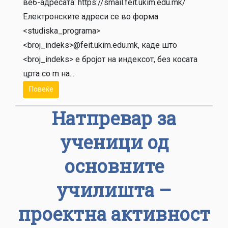
веб-адресата: https://smail.feit.ukim.edu.mk/
Електронските адреси се во форма
<studiska_programa>
<broj_indeks>@feit.ukim.edu.mk, каде што
<broj_indeks> е бројот на индексот, без косата
црта со m на...
Повеќе
Натпревар за
ученици од
основните
училишта –
проектна активност