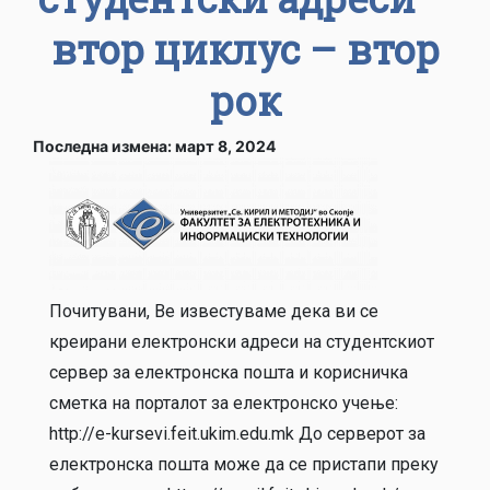
втор циклус – втор
рок
Последна измена: март 8, 2024
Почитувани, Ве известуваме дека ви се
креирани електронски адреси на студентскиoт
сервер за електронска пошта и корисничка
сметка на порталот за електронско учење:
http://e-kursevi.feit.ukim.edu.mk До серверот за
електронска пошта може да се пристапи преку