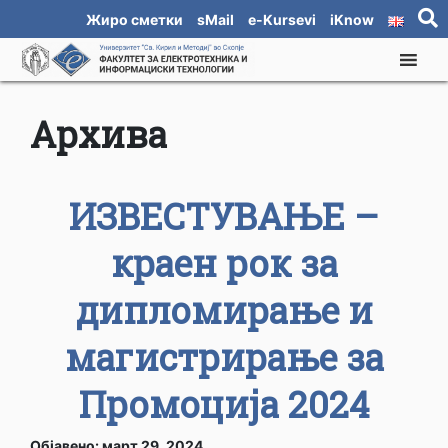
Жиро сметки
sMail
e-Kursevi
iKnow
Архива
ИЗВЕСТУВАЊЕ –
краен рок за
дипломирање и
магистрирање за
Промоција 2024
Објавено: март 29, 2024