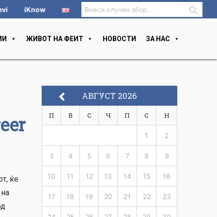
evi
iKnow
ИИ
ЖИВОТ НА ФЕИТ
НОВОСТИ
ЗА НАС
АВГУСТ 2026
П
В
С
Ч
П
С
Н
eer
1
2
3
4
5
6
7
8
9
10
11
12
13
14
15
16
от, ќе
 на
17
18
19
20
21
22
23
од
24
25
26
27
28
29
30