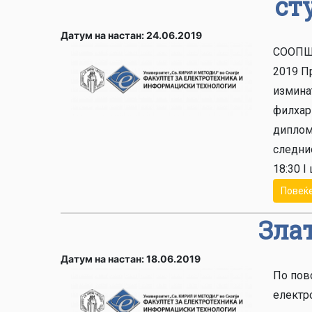
ст
Датум на настан: 24.06.2019
СООПШТ
2019 П
изминат
филхарм
дипломи
следни
18:30 I
Повеќ
Зла
Датум на настан: 18.06.2019
По пов
електр