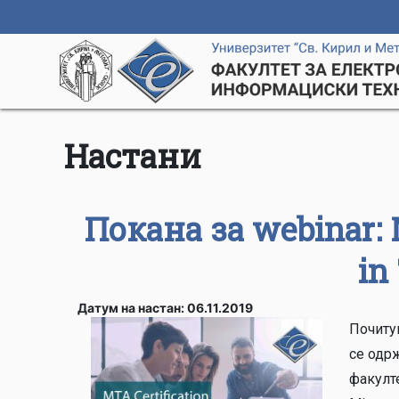
Настани
Покана за webinar: 
in
Датум на настан: 06.11.2019
Почитув
се одр
факулте