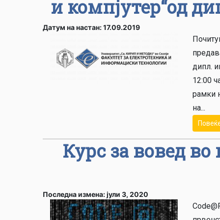
и компјутер“од ди
Датум на настан: 17.09.2019
Почиту
предав
дипл. и
12:00 ч
рамки 
на...
Повеќ
Курс за вовед в
Последна измена: јули 3, 2020
Code@F
првенст