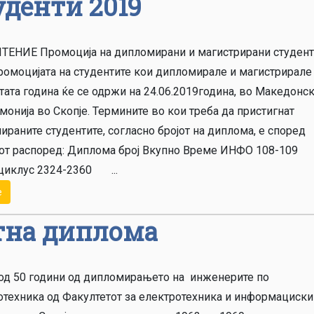
уденти 2019
ЕНИЕ Промоција на дипломирани и магистрирани студен
ромоцијата на студентите кои дипломирале и магистрирале
ата година ќе се одржи на 24.06.2019година, во Македонск
онија во Скопје. Термините во кои треба да пристигнат
раните студентите, согласно бројот на диплома, е според
от распоред: Диплома број Вкупно Време ИНФО 108-10
 циклус 2324-2360 ...
е
тна диплома
од 50 години од дипломирањето на инженерите по
отехника од Факултетот за електротехника и информациски