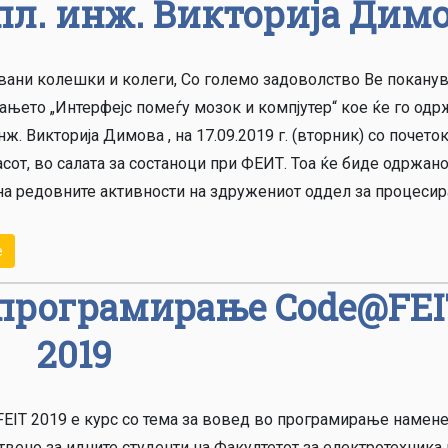
пл. инж. Викторија Дим
вани колешки и колеги, Со големо задоволство Ве покану
ањето „Интерфејс помеѓу мозок и компјутер“ кое ќе го одр
нж. Викторија Димова , на 17.09.2019 г. (вторник) со почето
асот, во салата за состаноци при ФЕИТ. Тоа ќе биде одржан
на редовните активности на здружениот оддел за процеси
е
о програмирање Code@FE
2019
EIT 2019 е курс со тема за вовед во програмирање намене
вено за идните студенти на Факултетот за електротехника 