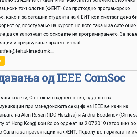
ациски технологии (ФЕИТ) без претходно програмерско
о, како и за сегашни студенти на ФЕИТ кои сметаат дека б
орист од посетување на курсот, но исто така и за сите оние
ле да се запознаат со основите на програмирањето. За пов
ации и пријавување пратете e-mail
tfeit@feit.ukim.edu.mk....
е
давања од IEEE ComSoc
вани колеги, Со големо задоволство, одделот за
муникации при македонската секција на IEEE ве кани на
њата на Alon Rosen (IDC Herzliya) и Andrej Bogdanov (Chines
ity of Hong Kong) кои ќе се одржат на 2.07.2019 (вторник) во
о Салата за презентации на ФЕИТ. Подолу во пораката ги и