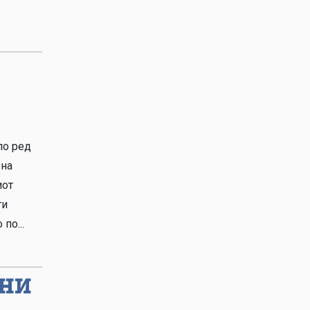
по ред
 на
иот
ги
по...
ани