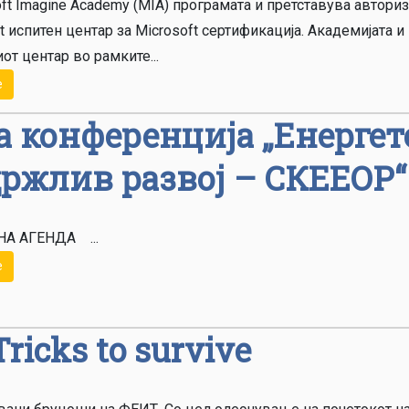
ft Imagine Academy (MIA) програмата и претставува автори
rt испитен центар за Microsoft сертификација. Академијата и
от центар во рамките...
е
а конференција „Енергет
држлив развој – СКЕЕОР“
А АГЕНДА ...
е
Tricks to survive