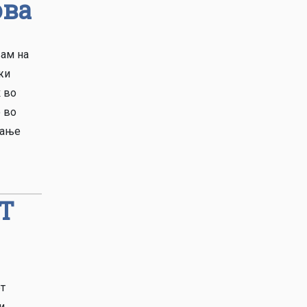
ова
вам на
жи
к во
о во
рање
IT
т
и