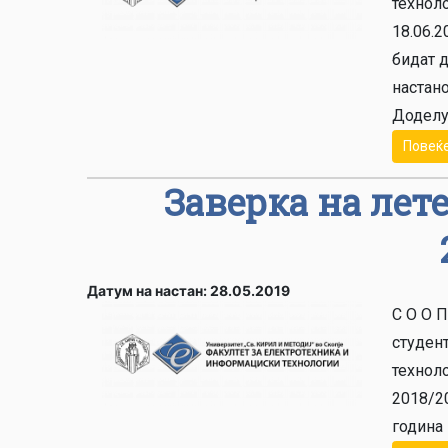
техноло
18.06.2
бидат 
настан
Доделу
Повеќ
Заверка на лет
Датум на настан: 28.05.2019
С О О 
студен
техноло
2018/20
година