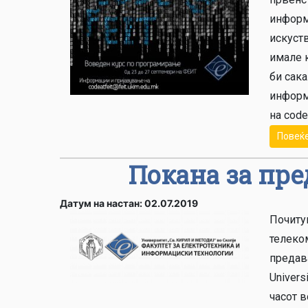
информ
искуств
имале к
би сака
информ
на codea
Повеќ
Покана за пре
Датум на настан: 02.07.2019
Почиту
телеко
предава
Univers
часот в