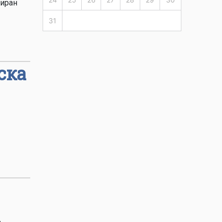
зиран
31
ска