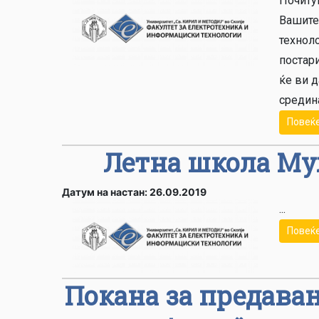
Почиту
Вашите
технол
постари
ќе ви д
средина
Повеќ
Летна школа Му
Датум на настан: 26.09.2019
...
Повеќ
Покана за предава