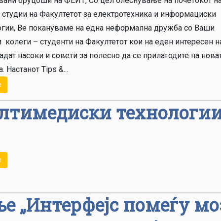
вани бруцоши на ФЕИТ, Со цел олеснување на почетокот н
 студии на Факултетот за електротехника и информациски
огии, Ве покануваме на една неформална дружба со Ваши
 колеги – студенти на Факултетот кои на еден интересен н
адат насоки и совети за полесно да се прилагодите на нова
. Настанот Tips &...
е
лтимедиски технологи
е
ње „Интерфејс помеѓу мо