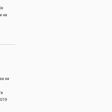
ќе
и на
ва на
та
2019