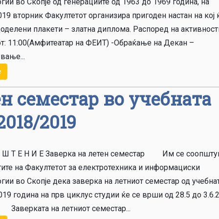
гии во Скопје од генерациите од 1963 до 1969 година, на
019 вторник Факултетот организира пригоден настан на кој 
доделени плакети – златна диплома. Распоред на активност
от: 11:00(Амфитеатар на ФЕИТ) -Обраќање на Декан –
вање...
е
ен семестар во учебната
2018/2019
П Ш Т Е Н И Е Заверка на летен семестар Им се соопшту
тите на Факултетот за електротехника и информациски
гии во Ско­п­је дека заверка на летниот семестар од учебна
19 го­дина на прв циклус студии ќе се врши од 28.5 до 3.6.
 Заверката на летниот семестар...