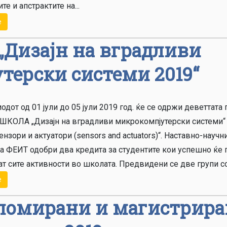
те и апстрактите на...
е
„Дизајн на вградливи
терски системи 2019“
одот од 01 јули до 05 јули 2019 год. ќе се одржи деветтата 
ШКОЛА „Дизајн на вградливи микрокомпјутерски системи“
ензори и актуатори (sensors and actuators)“. Наставно-научн
на ФЕИТ одобри два кредита за студентите кои успешно ќе 
т сите активности во школата. Предвидени се две групи со 
е
ломирани и магистрир