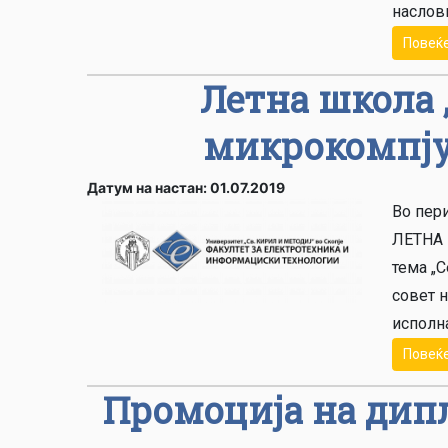
наслови
Повеќ
Летна школа 
микрокомпју
Датум на настан: 01.07.2019
Во пери
ЛЕТНА 
тема „С
совет 
исполна
Повеќ
Промоција на дип