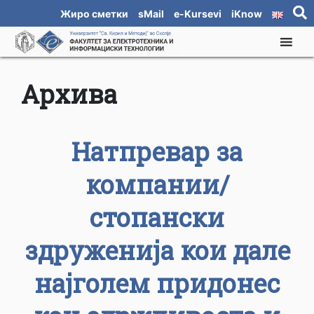
Жиро сметки
sMail
e-Kursevi
iKnow
Архива
Натпревар за
компании/
стопански
здруженија кои дале
најголем придонес