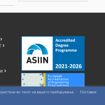
фонд
ови)
Т
чи
а
користени во текот на вашето пребарување.
Поставки