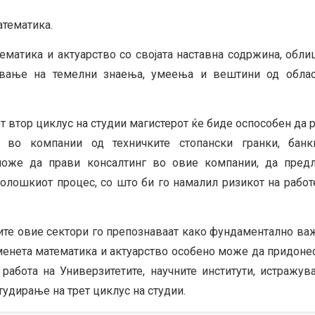
тематика.
ематика и актуарство со својата наставна содржина, обли
ување на темелни знаења, умеења и вештини од облас
 втор циклус на студии магистерот ќе биде оспособен да 
 во компании од техничките стопански гранки, банк
може да прави консалтинг во овие компании, да предл
олошкиот процес, со што би го намалил ризикот на рабо
сите овие сектори го препознаваат како фундаментално ва
менета математика и актуарство особено може да придоне
 работа на Универзитетите, научните институти, истражув
тудирање на трет циклус на студии.