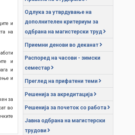
Одлука за утврдување на
дополнителен критериум за
ците и
одбрана на магистерски труд
та на
Приемни денови во деканат
работи
Распоред на часови - зимски
ите и
семестар
ага и
тење и
Преглед на прифатени теми
Решенија за акредитација
жен за
Решенија за почеток со работа
сат во
ачките
Јавна одбрана на магистерски
трудови