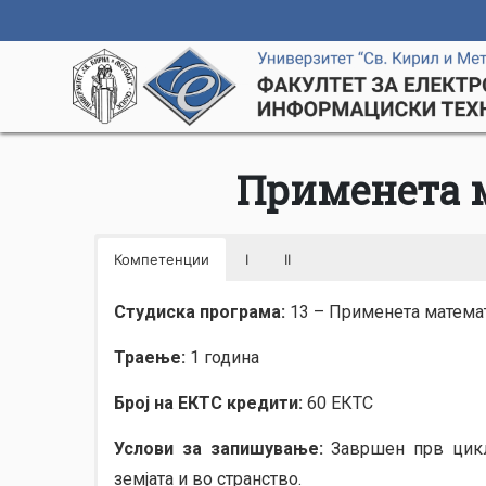
Применета 
Компетенции
I
II
Студиска програма:
13 – Применета матема
Траење:
1 година
Број на ЕКТС кредити:
60 ЕКТС
Услови за запишување:
Завршен прв циклу
земјата и во странство.