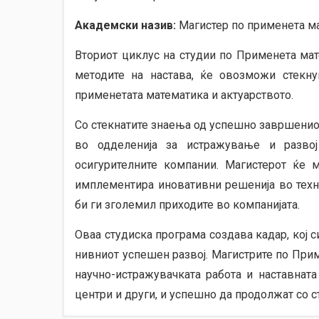
Академски назив:
Магистер по применета ма
Вториот циклус на студии по Применета мат
методите на настава, ќе овозможи стекн
применетата математика и актуарството.
Со стекнатите знаења од успешно завршениот
во одделенија за истражување и развој
осигурителните компании. Магистерот ќе 
имплементира иновативни решенија во техн
би ги зголемил приходите во компанијата.
Оваа студиска програма создава кадар, кој 
нивниот успешен развој. Магистрите по При
научно-истражувачката работа и наставната
центри и други, и успешно да продолжат со с