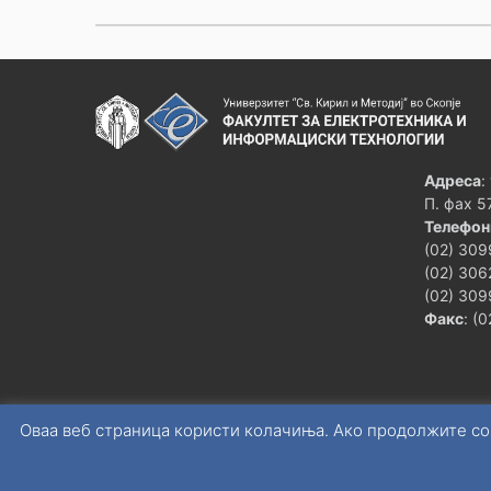
За
3ФЕИТ00
Магистерска работа
Предмет
Шифра
Адреса
:
Истражувачки проект о
3ФЕИТ13
Програмата нема задолжител
П. фах 5
применета математика
Телефон
(02) 309
Методи на истражување
3ФЕИТ08015
(02) 306
пишување
Изборните предм
(02) 309
Универзитетски изборе
Факс
: (
Изборните предмети 3 и 
Вкупно
Изборниот предмет 5 се избира од листа
един
Оваа веб страница користи колачиња. Ако продолжите со
Изборен предмет 1