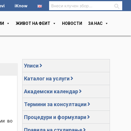
evi
iKnow
ИИ
ЖИВОТ НА ФЕИТ
НОВОСТИ
ЗА НАС
Уписи
Каталог на услуги
Академски календар
Термини за консултации
Процедури и формулари
ми во
Правила на студирање